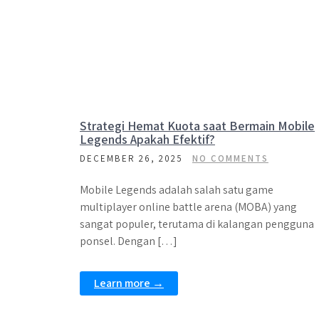
Strategi Hemat Kuota saat Bermain Mobile
Legends Apakah Efektif?
DECEMBER 26, 2025
NO COMMENTS
Mobile Legends adalah salah satu game
multiplayer online battle arena (MOBA) yang
sangat populer, terutama di kalangan pengguna
ponsel. Dengan […]
Learn more →