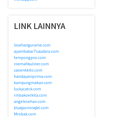
LINK LAINNYA
lesehangurame.com
ayambakar7saudara.com
tempongpns.com
roemahkuliner.com
saoenkkito.com
handayaniprima.com
kampungmakan.com
luckycatck.com
rmbakoelkita.com
angelesehan.com
bluejasminejkt.com
Mrobak.com