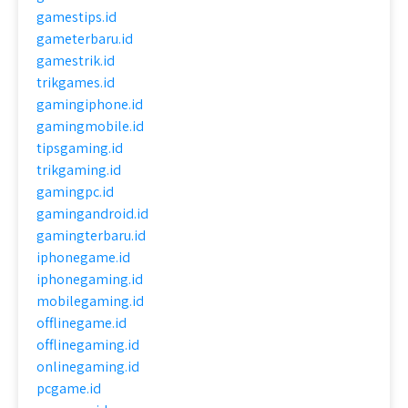
gamestips.id
gameterbaru.id
gamestrik.id
trikgames.id
gamingiphone.id
gamingmobile.id
tipsgaming.id
trikgaming.id
gamingpc.id
gamingandroid.id
gamingterbaru.id
iphonegame.id
iphonegaming.id
mobilegaming.id
offlinegame.id
offlinegaming.id
onlinegaming.id
pcgame.id