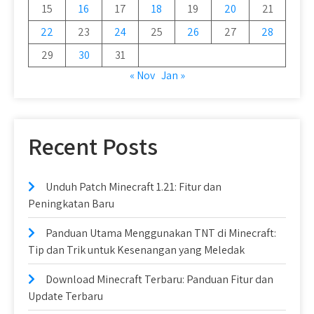
15
16
17
18
19
20
21
22
23
24
25
26
27
28
29
30
31
« Nov
Jan »
Recent Posts
Unduh Patch Minecraft 1.21: Fitur dan
Peningkatan Baru
Panduan Utama Menggunakan TNT di Minecraft:
Tip dan Trik untuk Kesenangan yang Meledak
Download Minecraft Terbaru: Panduan Fitur dan
Update Terbaru