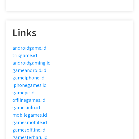
Links
androidgame.id
trikgame.id
androidgaming.id
gameandroid.id
gameiphone.id
iphonegames.id
gamepc.id
offlinegames.id
gamesinfo.id
mobilegames.id
gamesmobile.id
gamesoffline.id
gamesterbaru.id