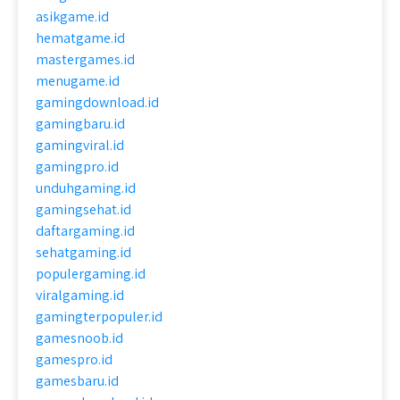
asikgame.id
hematgame.id
mastergames.id
menugame.id
gamingdownload.id
gamingbaru.id
gamingviral.id
gamingpro.id
unduhgaming.id
gamingsehat.id
daftargaming.id
sehatgaming.id
populergaming.id
viralgaming.id
gamingterpopuler.id
gamesnoob.id
gamespro.id
gamesbaru.id