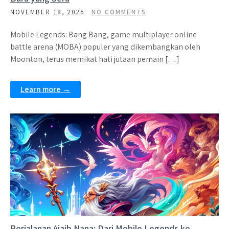
NOVEMBER 18, 2025
NO COMMENTS
Mobile Legends: Bang Bang, game multiplayer online
battle arena (MOBA) populer yang dikembangkan oleh
Moonton, terus memikat hati jutaan pemain […]
Learn more →
Perjalanan Ajaib Nana: Dari Mobile Legends ke