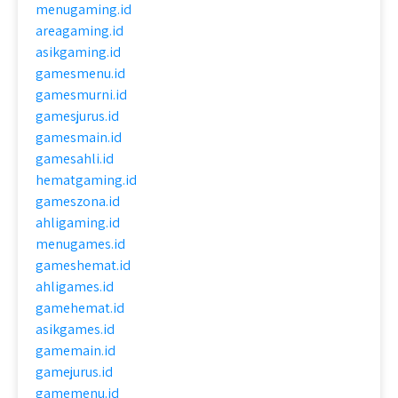
menugaming.id
areagaming.id
asikgaming.id
gamesmenu.id
gamesmurni.id
gamesjurus.id
gamesmain.id
gamesahli.id
hematgaming.id
gameszona.id
ahligaming.id
menugames.id
gameshemat.id
ahligames.id
gamehemat.id
asikgames.id
gamemain.id
gamejurus.id
gamemenu.id