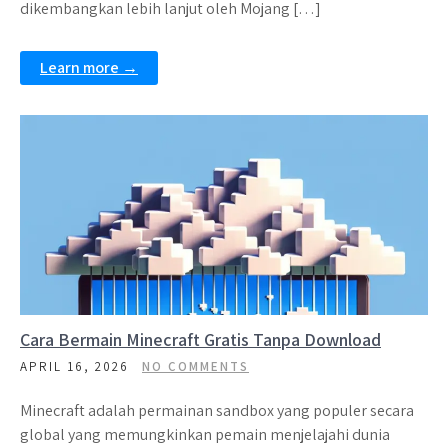
dikembangkan lebih lanjut oleh Mojang […]
Learn more →
Cara Bermain Minecraft Gratis Tanpa Download
APRIL 16, 2026
NO COMMENTS
Minecraft adalah permainan sandbox yang populer secara
global yang memungkinkan pemain menjelajahi dunia