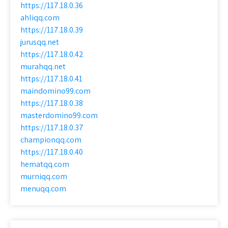
https://117.18.0.36
ahliqq.com
https://117.18.0.39
jurusqq.net
https://117.18.0.42
murahqq.net
https://117.18.0.41
maindomino99.com
https://117.18.0.38
masterdomino99.com
https://117.18.0.37
championqq.com
https://117.18.0.40
hematqq.com
murniqq.com
menuqq.com