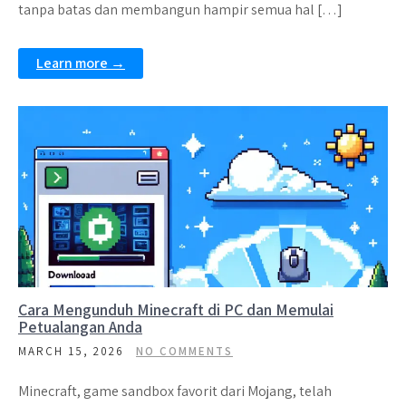
tanpa batas dan membangun hampir semua hal […]
Learn more →
Cara Mengunduh Minecraft di PC dan Memulai
Petualangan Anda
MARCH 15, 2026
NO COMMENTS
Minecraft, game sandbox favorit dari Mojang, telah