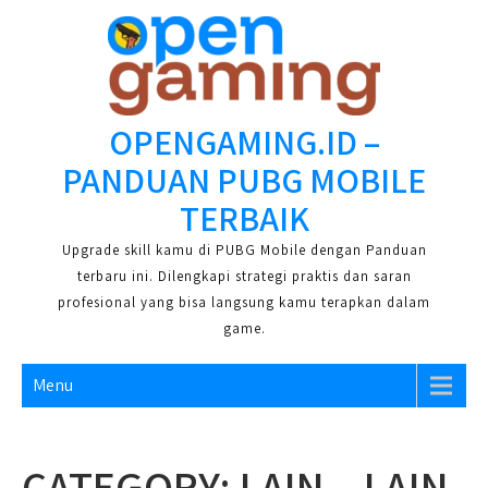
Skip
to
content
OPENGAMING.ID –
PANDUAN PUBG MOBILE
TERBAIK
Upgrade skill kamu di PUBG Mobile dengan Panduan
terbaru ini. Dilengkapi strategi praktis dan saran
profesional yang bisa langsung kamu terapkan dalam
game.
Menu
CATEGORY:
LAIN – LAIN