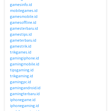
gamesinfo.id
mobilegames.id
gamesmobile.id
gamesoffline.id
gamesterbaru.id
gamestips.id
gameterbaru.id
gamestrik.id
trikgames.id
gamingiphone.id
gamingmobile.id
tipsgaming.id
trikgaming.id
gamingpc.id
gamingandroid.id
gamingterbaru.id
iphonegame.id
iphonegaming.id