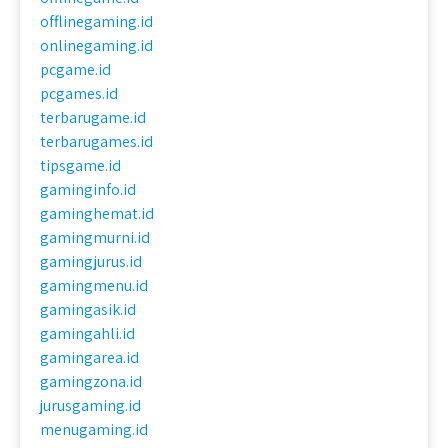
offlinegaming.id
onlinegaming.id
pcgame.id
pcgames.id
terbarugame.id
terbarugames.id
tipsgame.id
gaminginfo.id
gaminghemat.id
gamingmurni.id
gamingjurus.id
gamingmenu.id
gamingasik.id
gamingahli.id
gamingarea.id
gamingzona.id
jurusgaming.id
menugaming.id