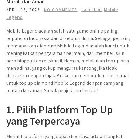
Murah dan Aman
Lain - lain
,
Mobile
APRIL 16, 2025
NO COMMENTS
Legend
Mobile Legend adalah salah satu game online paling
populer di Indonesia dan di seluruh dunia. Sebagai pemain,
mendapatkan diamond Mobile Legend adalah kunci untuk
meningkatkan pengalaman bermain, dari membeli skin
hero hingga item eksklusif. Namun, melakukan top up bisa
menjadi hal yang cukup menguras kantong jika tidak
dilakukan dengan bijak. Artikel ini memberikan tips hemat
untuk top up diamond Mobile Legend dengan cara yang
murah dan aman. Simak penjelasan berikut!
1. Pilih Platform Top Up
yang Terpercaya
Memilih platform yang dapat dipercaya adalah langkah