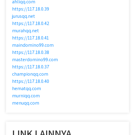
ahliqq.com
https://117.18.0.39
jurusqq.net
https://117.18.0.42
murahqq.net
https://117.18.0.41
maindomino99.com
https://117.18.0.38
masterdomino99.com
https://117.18.0.37
championqq.com
https://117.18.0.40
hematqq.com
murniqq.com
menuqq.com
LINK LAINNYA