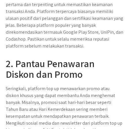
pertama dan terpenting untuk memastikan keamanan
transaksi Anda. Platform terpercaya biasanya memiliki
ulasan positif dari pelanggan dan sertifikasi keamanan yang
jelas. Beberapa platform populer yang banyak
direkomendasikan termasuk Google Play Store, UniPin, dan
Codashop. Pastikan untuk selalu memeriksa reputasi
platform sebelum melakukan transaksi.
2. Pantau Penawaran
Diskon dan Promo
Seringkali, platform top up menawarkan promo atau
diskon khusus yang dapat membantu Anda menghemat
banyak. Misalnya, promosi saat hari-hari besar seperti
Tahun Baru atau Hari Kemerdekaan sering memberi
kesempatan untuk mendapatkan penawaran terbaik.
Mengikuti sosial media dan newsletter dari platform top up