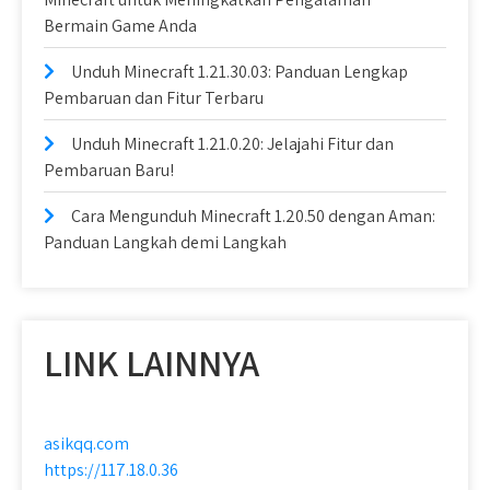
Bermain Game Anda
Unduh Minecraft 1.21.30.03: Panduan Lengkap
Pembaruan dan Fitur Terbaru
Unduh Minecraft 1.21.0.20: Jelajahi Fitur dan
Pembaruan Baru!
Cara Mengunduh Minecraft 1.20.50 dengan Aman:
Panduan Langkah demi Langkah
LINK LAINNYA
asikqq.com
https://117.18.0.36