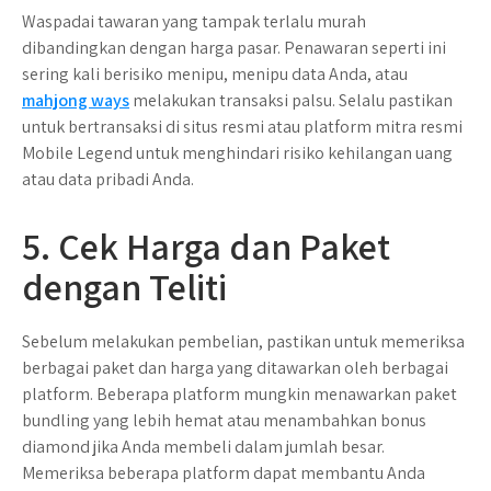
Waspadai tawaran yang tampak terlalu murah
dibandingkan dengan harga pasar. Penawaran seperti ini
sering kali berisiko menipu, menipu data Anda, atau
mahjong ways
melakukan transaksi palsu. Selalu pastikan
untuk bertransaksi di situs resmi atau platform mitra resmi
Mobile Legend untuk menghindari risiko kehilangan uang
atau data pribadi Anda.
5. Cek Harga dan Paket
dengan Teliti
Sebelum melakukan pembelian, pastikan untuk memeriksa
berbagai paket dan harga yang ditawarkan oleh berbagai
platform. Beberapa platform mungkin menawarkan paket
bundling yang lebih hemat atau menambahkan bonus
diamond jika Anda membeli dalam jumlah besar.
Memeriksa beberapa platform dapat membantu Anda