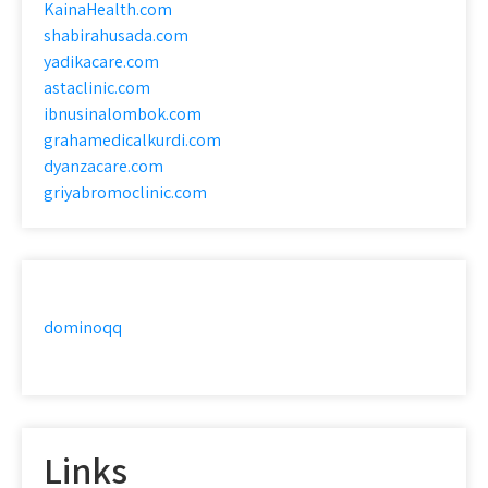
KainaHealth.com
shabirahusada.com
yadikacare.com
astaclinic.com
ibnusinalombok.com
grahamedicalkurdi.com
dyanzacare.com
griyabromoclinic.com
dominoqq
Links