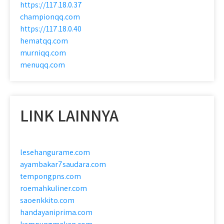
https://117.18.0.37
championqq.com
https://117.18.0.40
hematqq.com
murniqq.com
menuqq.com
LINK LAINNYA
lesehangurame.com
ayambakar7saudara.com
tempongpns.com
roemahkuliner.com
saoenkkito.com
handayaniprima.com