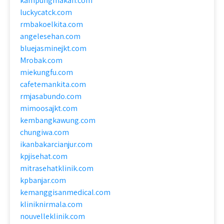
kampungmakan.com
luckycatck.com
rmbakoelkita.com
angelesehan.com
bluejasminejkt.com
Mrobak.com
miekungfu.com
cafetemankita.com
rmjasabundo.com
mimoosajkt.com
kembangkawung.com
chungiwa.com
ikanbakarcianjur.com
kpjisehat.com
mitrasehatklinik.com
kpbanjar.com
kemanggisanmedical.com
kliniknirmala.com
nouvelleklinik.com