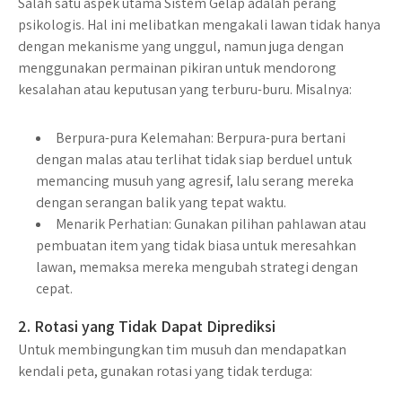
Salah satu aspek utama Sistem Gelap adalah perang
psikologis. Hal ini melibatkan mengakali lawan tidak hanya
dengan mekanisme yang unggul, namun juga dengan
menggunakan permainan pikiran untuk mendorong
kesalahan atau keputusan yang terburu-buru. Misalnya:
Berpura-pura Kelemahan
: Berpura-pura bertani
dengan malas atau terlihat tidak siap berduel untuk
memancing musuh yang agresif, lalu serang mereka
dengan serangan balik yang tepat waktu.
Menarik Perhatian
: Gunakan pilihan pahlawan atau
pembuatan item yang tidak biasa untuk meresahkan
lawan, memaksa mereka mengubah strategi dengan
cepat.
2. Rotasi yang Tidak Dapat Diprediksi
Untuk membingungkan tim musuh dan mendapatkan
kendali peta, gunakan rotasi yang tidak terduga: