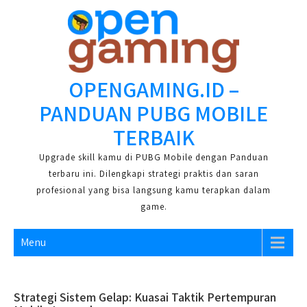
Skip
to
content
OPENGAMING.ID –
PANDUAN PUBG MOBILE
TERBAIK
Upgrade skill kamu di PUBG Mobile dengan Panduan
terbaru ini. Dilengkapi strategi praktis dan saran
profesional yang bisa langsung kamu terapkan dalam
game.
Menu
Strategi Sistem Gelap: Kuasai Taktik Pertempuran