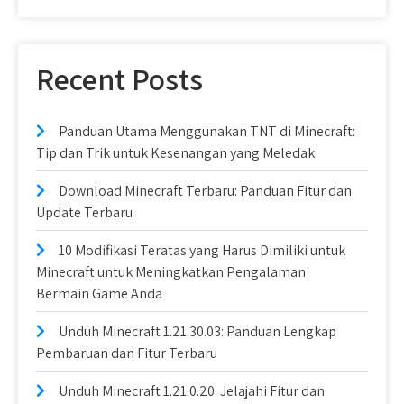
Recent Posts
Panduan Utama Menggunakan TNT di Minecraft:
Tip dan Trik untuk Kesenangan yang Meledak
Download Minecraft Terbaru: Panduan Fitur dan
Update Terbaru
10 Modifikasi Teratas yang Harus Dimiliki untuk
Minecraft untuk Meningkatkan Pengalaman
Bermain Game Anda
Unduh Minecraft 1.21.30.03: Panduan Lengkap
Pembaruan dan Fitur Terbaru
Unduh Minecraft 1.21.0.20: Jelajahi Fitur dan