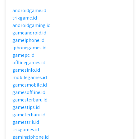
androidgame.id
trikgame.id
androidgaming.id
gameandroid.id
gameiphone.id
iphonegames.id
gamepc.id
offlinegames.id
gamesinfo.id
mobilegames.id
gamesmobile.id
gamesoffline.id
gamesterbaru.id
gamestips.id
gameterbaru.id
gamestrik.id
trikgames.id
gamingiphone.id