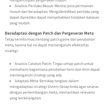
mengantisipasi pergerakan musuh.
Analisis Perilaku Musuh
: Menilai pola permainan
musuh dan beradaptasi. Mengidentifikasi perilaku yang
dapat diprediksi dapat menyebabkan tindakan balasan
yang mudah.
Beradaptasi dengan Patch dan Pergeseran Meta
Tetap terinformasi tentang patch game dan perubahan
meta, karena hal ini dapat memengaruhi efektivitas
strategi:
Analisis Catatan Patch
: Tinjau setiap patch untuk
memahami bagaimana perubahan hero dan item dapat
memengaruhi strategi yang ada.
Adaptasi Meta
: Bersikap tangkas dalam
mengadaptasi strategi Sistem Gelap Anda agar selaras
dengan perkembangan meta, memastikan relevansi
yang berkelanjutan.