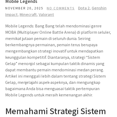
Mobile Legends
Dota 2
,
Genshin
NOVEMBER 20, 2025
NO COMMENTS
Impact
,
Minecraft
,
Valorant
Mobile Legends: Bang Bang telah mendominasi genre
MOBA (Multiplayer Online Battle Arena) di platform seluler,
memikat jutaan pemain di seluruh dunia. Seiring
berkembangnya permainan, pemain terus berupaya
mengembangkan strategi inovatif untuk mendapatkan
keunggulan kompetitif. Diantaranya, strategi “Sistem
Gelap” menonjol sebagai kumpulan taktik dinamis yang
dapat membantu pemain mendominasi medan perang.
Artikel ini menggali lebih dalam tentang strategi Sistem
Gelap, menjelajahi aspek-aspeknya, dan mengungkap
bagaimana Anda bisa menguasai taktik pertempuran
Mobile Legends untuk meraih kemenangan akhir.
Memahami Strategi Sistem