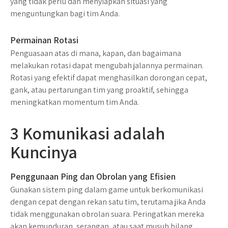
yang tidak perlu dan menyiapkan situasi yang
menguntungkan bagi tim Anda.
Permainan Rotasi
Penguasaan atas di mana, kapan, dan bagaimana
melakukan rotasi dapat mengubah jalannya permainan.
Rotasi yang efektif dapat menghasilkan dorongan cepat,
gank, atau pertarungan tim yang proaktif, sehingga
meningkatkan momentum tim Anda.
3 Komunikasi adalah
Kuncinya
Penggunaan Ping dan Obrolan yang Efisien
Gunakan sistem ping dalam game untuk berkomunikasi
dengan cepat dengan rekan satu tim, terutama jika Anda
tidak menggunakan obrolan suara. Peringatkan mereka
akan kemunduran, serangan, atau saat musuh hilang.