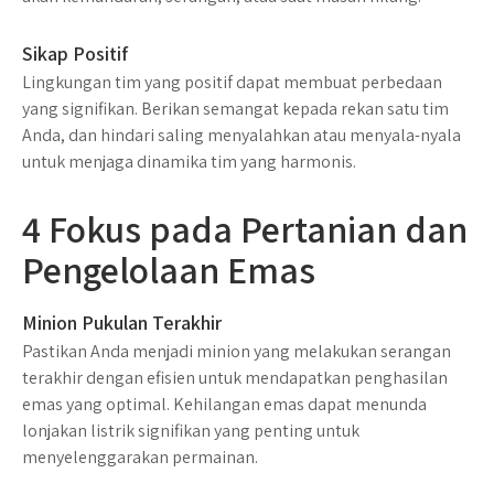
Sikap Positif
Lingkungan tim yang positif dapat membuat perbedaan
yang signifikan. Berikan semangat kepada rekan satu tim
Anda, dan hindari saling menyalahkan atau menyala-nyala
untuk menjaga dinamika tim yang harmonis.
4 Fokus pada Pertanian dan
Pengelolaan Emas
Minion Pukulan Terakhir
Pastikan Anda menjadi minion yang melakukan serangan
terakhir dengan efisien untuk mendapatkan penghasilan
emas yang optimal. Kehilangan emas dapat menunda
lonjakan listrik signifikan yang penting untuk
menyelenggarakan permainan.