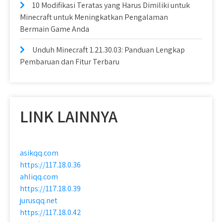
10 Modifikasi Teratas yang Harus Dimiliki untuk
Minecraft untuk Meningkatkan Pengalaman
Bermain Game Anda
Unduh Minecraft 1.21.30.03: Panduan Lengkap
Pembaruan dan Fitur Terbaru
LINK LAINNYA
asikqq.com
https://117.18.0.36
ahliqq.com
https://117.18.0.39
jurusqq.net
https://117.18.0.42