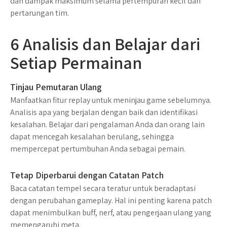
dan dampak maksimum selama pertempuran kecil dan
pertarungan tim.
6 Analisis dan Belajar dari
Setiap Permainan
Tinjau Pemutaran Ulang
Manfaatkan fitur replay untuk meninjau game sebelumnya.
Analisis apa yang berjalan dengan baik dan identifikasi
kesalahan. Belajar dari pengalaman Anda dan orang lain
dapat mencegah kesalahan berulang, sehingga
mempercepat pertumbuhan Anda sebagai pemain.
Tetap Diperbarui dengan Catatan Patch
Baca catatan tempel secara teratur untuk beradaptasi
dengan perubahan gameplay. Hal ini penting karena patch
dapat menimbulkan buff, nerf, atau pengerjaan ulang yang
memengaruhi meta.