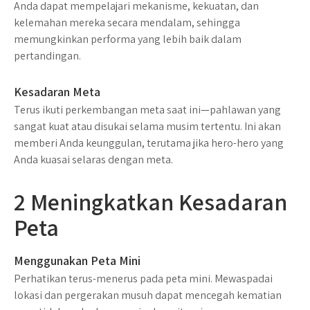
Anda dapat mempelajari mekanisme, kekuatan, dan
kelemahan mereka secara mendalam, sehingga
memungkinkan performa yang lebih baik dalam
pertandingan.
Kesadaran Meta
Terus ikuti perkembangan meta saat ini—pahlawan yang
sangat kuat atau disukai selama musim tertentu. Ini akan
memberi Anda keunggulan, terutama jika hero-hero yang
Anda kuasai selaras dengan meta.
2 Meningkatkan Kesadaran
Peta
Menggunakan Peta Mini
Perhatikan terus-menerus pada peta mini. Mewaspadai
lokasi dan pergerakan musuh dapat mencegah kematian