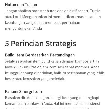
Hutan dan Tujuan
Jangan abaikan monster hutan dan objektif seperti Turtle
atau Lord. Mengamankan ini memberikan emas besar dan
keuntungan yang dapat membuat permainan
menguntungkan Anda.
5 Perincian Strategis
Build Item Berdasarkan Pertandingan
Selalu sesuaikan item build kalian dengan komposisi tim
lawan. Fleksibilitas dalam itemisasi dapat memberi Anda
keunggulan yang diperlukan, baik itu pertahanan yang lebih
besar atau kerusakan yang meledak.
Pahami Sinergi Item
Biasakan diri Anda dengan sinergi item yang melengkapi
kemampuan pahlawan Anda. Hal ini memastikan efisiensi