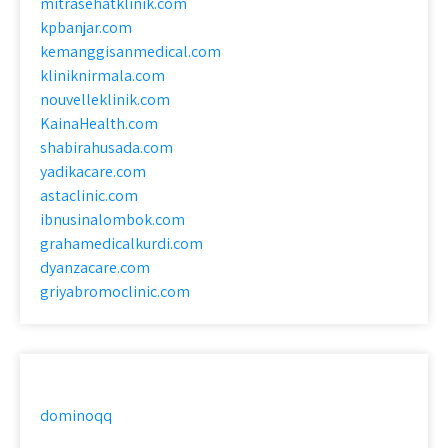
mitrasehatklinik.com
kpbanjar.com
kemanggisanmedical.com
kliniknirmala.com
nouvelleklinik.com
KainaHealth.com
shabirahusada.com
yadikacare.com
astaclinic.com
ibnusinalombok.com
grahamedicalkurdi.com
dyanzacare.com
griyabromoclinic.com
dominoqq