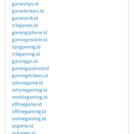
gamestips.id
gameterbaru.id
gamestrik.id
trikgames.id
gamingiphone.id
gamingmobile.id
tipsgaming.id
trikgaming.id
gamingpc.id
gamingandroid.id
gamingterbaru.id
iphonegame.id
iphonegaming.id
mobilegaming.id
offlinegame.id
offlinegaming.id
onlinegaming.id
pcgame.id
pcgames.id