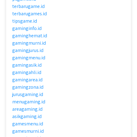
terbarugame.id
terbarugames.id
tipsgame.id
gaminginfo.id
gaminghemat.id
gamingmurni.id
gamingjurus.id
gamingmenu.id
gamingasik.id
gamingahli.id
gamingarea.id
gamingzona.id
jurusgaming.id
menugaming.id
areagaming.id
asikgaming.id
gamesmenu.id
gamesmurni.id