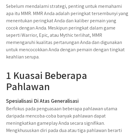
Sebelum mendalami strategi, penting untuk memahami
apa itu MMR. MMR Anda adalah peringkat tersembunyi yang
menentukan peringkat Anda dan kaliber pemain yang
cocok dengan Anda. Meskipun peringkat dalam game
seperti Warrior, Epic, atau Mythic terlihat, MMR
memengaruhi kualitas pertarungan Anda dan digunakan
untuk mencocokkan Anda dengan pemain dengan tingkat
keahlian serupa.
1 Kuasai Beberapa
Pahlawan
Spesialisasi Di Atas Generalisasi
Berfokus pada penguasaan beberapa pahlawan utama
daripada mencoba-coba banyak pahlawan dapat
meningkatkan gameplay Anda secara signifikan.
Mengkhususkan diri pada dua atau tiga pahlawan berarti