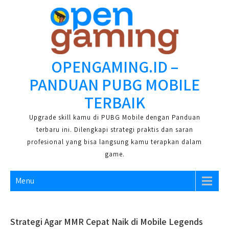
Skip
to
content
OPENGAMING.ID –
PANDUAN PUBG MOBILE
TERBAIK
Upgrade skill kamu di PUBG Mobile dengan Panduan
terbaru ini. Dilengkapi strategi praktis dan saran
profesional yang bisa langsung kamu terapkan dalam
game.
Menu
Strategi Agar MMR Cepat Naik di Mobile Legends