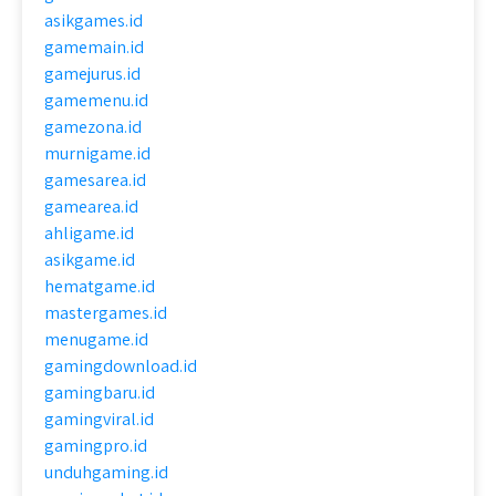
asikgames.id
gamemain.id
gamejurus.id
gamemenu.id
gamezona.id
murnigame.id
gamesarea.id
gamearea.id
ahligame.id
asikgame.id
hematgame.id
mastergames.id
menugame.id
gamingdownload.id
gamingbaru.id
gamingviral.id
gamingpro.id
unduhgaming.id