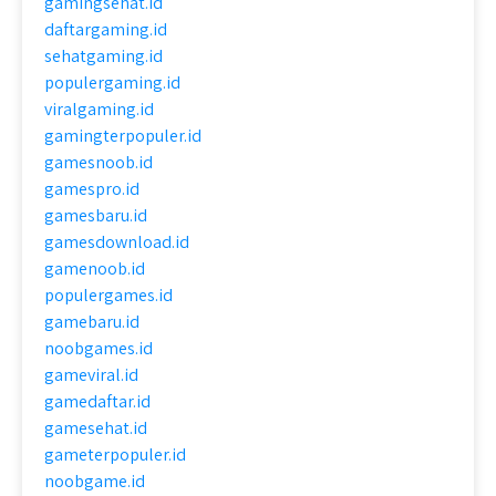
gamingsehat.id
daftargaming.id
sehatgaming.id
populergaming.id
viralgaming.id
gamingterpopuler.id
gamesnoob.id
gamespro.id
gamesbaru.id
gamesdownload.id
gamenoob.id
populergames.id
gamebaru.id
noobgames.id
gameviral.id
gamedaftar.id
gamesehat.id
gameterpopuler.id
noobgame.id