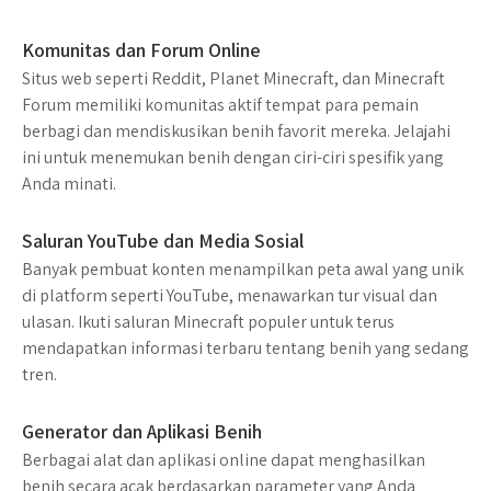
Komunitas dan Forum Online
Situs web seperti Reddit, Planet Minecraft, dan Minecraft
Forum memiliki komunitas aktif tempat para pemain
berbagi dan mendiskusikan benih favorit mereka. Jelajahi
ini untuk menemukan benih dengan ciri-ciri spesifik yang
Anda minati.
Saluran YouTube dan Media Sosial
Banyak pembuat konten menampilkan peta awal yang unik
di platform seperti YouTube, menawarkan tur visual dan
ulasan. Ikuti saluran Minecraft populer untuk terus
mendapatkan informasi terbaru tentang benih yang sedang
tren.
Generator dan Aplikasi Benih
Berbagai alat dan aplikasi online dapat menghasilkan
benih secara acak berdasarkan parameter yang Anda