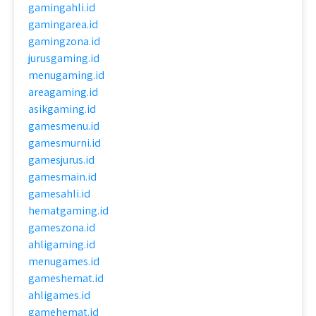
gamingahli.id
gamingarea.id
gamingzona.id
jurusgaming.id
menugaming.id
areagaming.id
asikgaming.id
gamesmenu.id
gamesmurni.id
gamesjurus.id
gamesmain.id
gamesahli.id
hematgaming.id
gameszona.id
ahligaming.id
menugames.id
gameshemat.id
ahligames.id
gamehemat.id