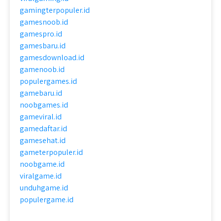
gamingterpopuler.id
gamesnoob.id
gamespro.id
gamesbaru.id
gamesdownload.id
gamenoob.id
populergames.id
gamebaru.id
noobgames.id
gameviral.id
gamedaftar.id
gamesehat.id
gameterpopuler.id
noobgame.id
viralgame.id
unduhgame.id
populergame.id