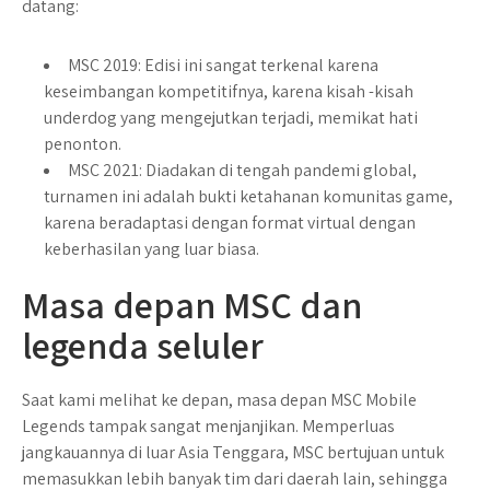
datang:
MSC 2019
: Edisi ini sangat terkenal karena
keseimbangan kompetitifnya, karena kisah -kisah
underdog yang mengejutkan terjadi, memikat hati
penonton.
MSC 2021
: Diadakan di tengah pandemi global,
turnamen ini adalah bukti ketahanan komunitas game,
karena beradaptasi dengan format virtual dengan
keberhasilan yang luar biasa.
Masa depan MSC dan
legenda seluler
Saat kami melihat ke depan, masa depan MSC Mobile
Legends tampak sangat menjanjikan. Memperluas
jangkauannya di luar Asia Tenggara, MSC bertujuan untuk
memasukkan lebih banyak tim dari daerah lain, sehingga