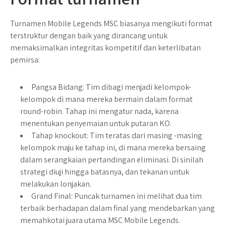
Turnamen Mobile Legends MSC biasanya mengikuti format
terstruktur dengan baik yang dirancang untuk
memaksimalkan integritas kompetitif dan keterlibatan
pemirsa:
Pangsa Bidang
: Tim dibagi menjadi kelompok-
kelompok di mana mereka bermain dalam format
round-robin. Tahap ini mengatur nada, karena
menentukan penyemaian untuk putaran KO.
Tahap knockout
: Tim teratas dari masing -masing
kelompok maju ke tahap ini, di mana mereka bersaing
dalam serangkaian pertandingan eliminasi. Di sinilah
strategi diuji hingga batasnya, dan tekanan untuk
melakukan lonjakan.
Grand Final
: Puncak turnamen ini melihat dua tim
terbaik berhadapan dalam final yang mendebarkan yang
memahkotai juara utama MSC Mobile Legends.