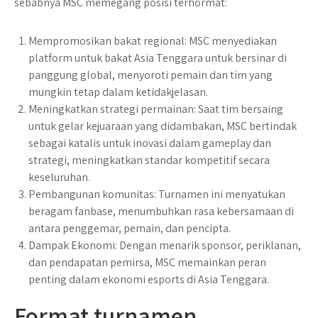
sebabnya MSC memegang posisi terhormat:
Mempromosikan bakat regional
: MSC menyediakan
platform untuk bakat Asia Tenggara untuk bersinar di
panggung global, menyoroti pemain dan tim yang
mungkin tetap dalam ketidakjelasan.
Meningkatkan strategi permainan
: Saat tim bersaing
untuk gelar kejuaraan yang didambakan, MSC bertindak
sebagai katalis untuk inovasi dalam gameplay dan
strategi, meningkatkan standar kompetitif secara
keseluruhan.
Pembangunan komunitas
: Turnamen ini menyatukan
beragam fanbase, menumbuhkan rasa kebersamaan di
antara penggemar, pemain, dan pencipta.
Dampak Ekonomi
: Dengan menarik sponsor, periklanan,
dan pendapatan pemirsa, MSC memainkan peran
penting dalam ekonomi esports di Asia Tenggara.
Format turnamen