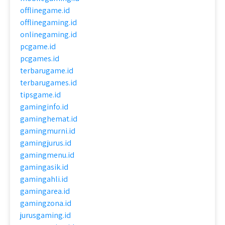
offlinegame.id
offlinegaming.id
onlinegaming.id
pcgame.id
pcgames.id
terbarugame.id
terbarugames.id
tipsgame.id
gaminginfo.id
gaminghemat.id
gamingmurni.id
gamingjurus.id
gamingmenu.id
gamingasik.id
gamingahli.id
gamingarea.id
gamingzona.id
jurusgaming.id