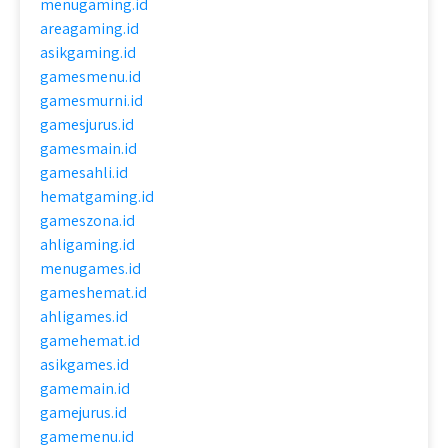
menugaming.id
areagaming.id
asikgaming.id
gamesmenu.id
gamesmurni.id
gamesjurus.id
gamesmain.id
gamesahli.id
hematgaming.id
gameszona.id
ahligaming.id
menugames.id
gameshemat.id
ahligames.id
gamehemat.id
asikgames.id
gamemain.id
gamejurus.id
gamemenu.id