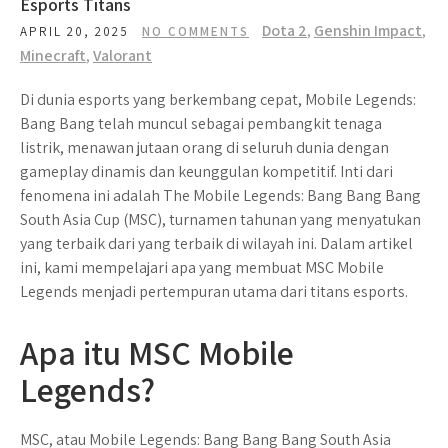
Esports Titans
Dota 2
,
Genshin Impact
,
APRIL 20, 2025
NO COMMENTS
Minecraft
,
Valorant
Di dunia esports yang berkembang cepat, Mobile Legends:
Bang Bang telah muncul sebagai pembangkit tenaga
listrik, menawan jutaan orang di seluruh dunia dengan
gameplay dinamis dan keunggulan kompetitif. Inti dari
fenomena ini adalah The Mobile Legends: Bang Bang Bang
South Asia Cup (MSC), turnamen tahunan yang menyatukan
yang terbaik dari yang terbaik di wilayah ini. Dalam artikel
ini, kami mempelajari apa yang membuat MSC Mobile
Legends menjadi pertempuran utama dari titans esports.
Apa itu MSC Mobile
Legends?
MSC, atau Mobile Legends: Bang Bang Bang South Asia