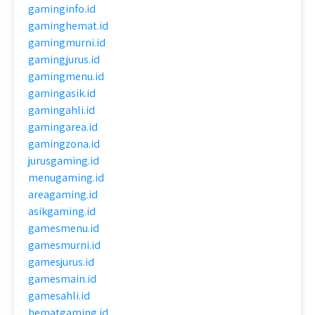
gaminginfo.id
gaminghemat.id
gamingmurni.id
gamingjurus.id
gamingmenu.id
gamingasik.id
gamingahli.id
gamingarea.id
gamingzona.id
jurusgaming.id
menugaming.id
areagaming.id
asikgaming.id
gamesmenu.id
gamesmurni.id
gamesjurus.id
gamesmain.id
gamesahli.id
hematgaming.id