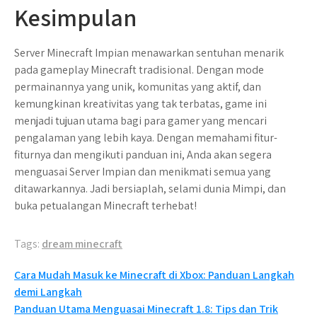
Kesimpulan
Server Minecraft Impian menawarkan sentuhan menarik
pada gameplay Minecraft tradisional. Dengan mode
permainannya yang unik, komunitas yang aktif, dan
kemungkinan kreativitas yang tak terbatas, game ini
menjadi tujuan utama bagi para gamer yang mencari
pengalaman yang lebih kaya. Dengan memahami fitur-
fiturnya dan mengikuti panduan ini, Anda akan segera
menguasai Server Impian dan menikmati semua yang
ditawarkannya. Jadi bersiaplah, selami dunia Mimpi, dan
buka petualangan Minecraft terhebat!
Tags:
dream minecraft
Post
Cara Mudah Masuk ke Minecraft di Xbox: Panduan Langkah
demi Langkah
navigation
Panduan Utama Menguasai Minecraft 1.8: Tips dan Trik