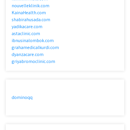
nouvelleklinik.com
KainaHealth.com
shabirahusada.com
yadikacare.com
astaclinic.com
ibnusinalombok.com
grahamedicalkurdi.com
dyanzacare.com
griyabromoclinic.com
dominoqq