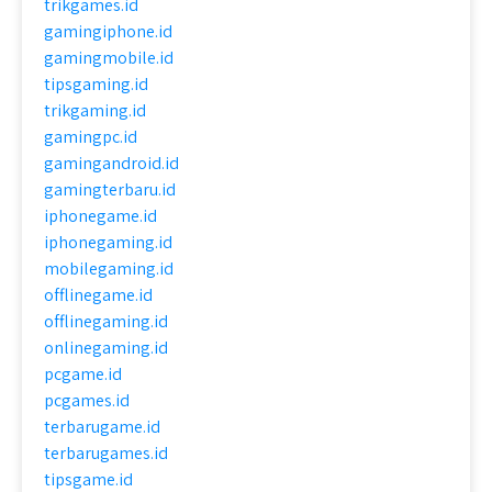
trikgames.id
gamingiphone.id
gamingmobile.id
tipsgaming.id
trikgaming.id
gamingpc.id
gamingandroid.id
gamingterbaru.id
iphonegame.id
iphonegaming.id
mobilegaming.id
offlinegame.id
offlinegaming.id
onlinegaming.id
pcgame.id
pcgames.id
terbarugame.id
terbarugames.id
tipsgame.id