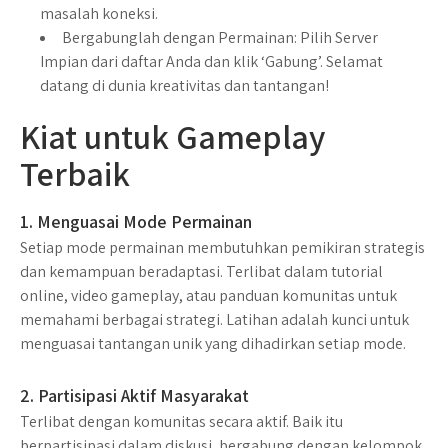
masalah koneksi.
Bergabunglah dengan Permainan:
Pilih Server
Impian dari daftar Anda dan klik ‘Gabung’. Selamat
datang di dunia kreativitas dan tantangan!
Kiat untuk Gameplay
Terbaik
1.
Menguasai Mode Permainan
Setiap mode permainan membutuhkan pemikiran strategis
dan kemampuan beradaptasi. Terlibat dalam tutorial
online, video gameplay, atau panduan komunitas untuk
memahami berbagai strategi. Latihan adalah kunci untuk
menguasai tantangan unik yang dihadirkan setiap mode.
2.
Partisipasi Aktif Masyarakat
Terlibat dengan komunitas secara aktif. Baik itu
berpartisipasi dalam diskusi, bergabung dengan kelompok