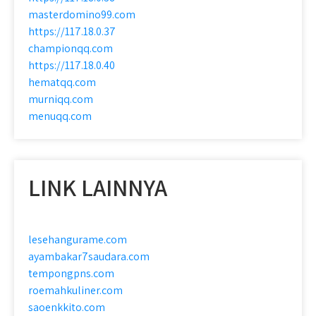
masterdomino99.com
https://117.18.0.37
championqq.com
https://117.18.0.40
hematqq.com
murniqq.com
menuqq.com
LINK LAINNYA
lesehangurame.com
ayambakar7saudara.com
tempongpns.com
roemahkuliner.com
saoenkkito.com