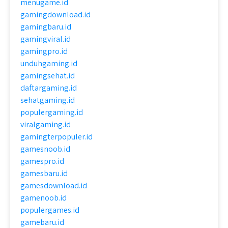
menugame.id
gamingdownload.id
gamingbaru.id
gamingviral.id
gamingpro.id
unduhgaming.id
gamingsehat.id
daftargaming.id
sehatgaming.id
populergaming.id
viralgaming.id
gamingterpopuler.id
gamesnoob.id
gamespro.id
gamesbaru.id
gamesdownload.id
gamenoob.id
populergames.id
gamebaru.id