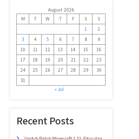
August 2026
M
T
W
T
F
S
S
1
2
3
4
5
6
7
8
9
10
11
12
13
14
15
16
17
18
19
20
21
22
23
24
25
26
27
28
29
30
31
« Jul
Recent Posts
Unduh Patch Minecraft 1.21: Fitur dan