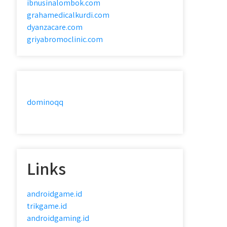
ibnusinalombok.com
grahamedicalkurdi.com
dyanzacare.com
griyabromoclinic.com
dominoqq
Links
androidgame.id
trikgame.id
androidgaming.id