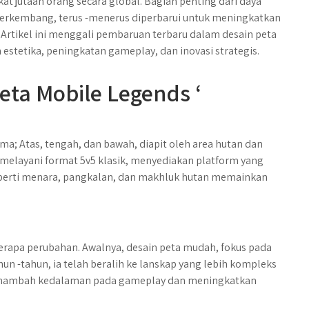
t jutaan orang secara global. Bagian penting dari daya
 berkembang, terus -menerus diperbarui untuk meningkatkan
Artikel ini menggali pembaruan terbaru dalam desain peta
estetika, peningkatan gameplay, dan inovasi strategis.
ta Mobile Legends ‘
ama; Atas, tengah, dan bawah, diapit oleh area hutan dan
al melayani format 5v5 klasik, menyediakan platform yang
perti menara, pangkalan, dan makhluk hutan memainkan
berapa perubahan. Awalnya, desain peta mudah, fokus pada
un -tahun, ia telah beralih ke lanskap yang lebih kompleks
menambah kedalaman pada gameplay dan meningkatkan