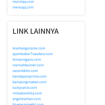
murniqq.com
menuqq.com
LINK LAINNYA
lesehangurame.com
ayambakar7saudara.com
tempongpns.com
roemahkuliner.com
saoenkkito.com
handayaniprima.com
kampungmakan.com
luckycatck.com
rmbakoelkita.com
angelesehan.com
bluejasminejkt.com