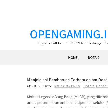
Skip
to
content
OPENGAMING.I
Upgrade skill kamu di PUBG Mobile dengan Pan
HOME
DOTA 2
Menjelajahi Pembaruan Terbaru dalam Desa
Dota 2
,
Genshi
APRIL 5, 2025
NO COMMENTS
Mobile Legends: Bang Bang (MLBB), yang dikemb
arena pertempuran online multipemain seluler (