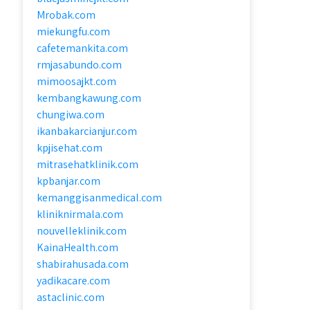
Mrobak.com
miekungfu.com
cafetemankita.com
rmjasabundo.com
mimoosajkt.com
kembangkawung.com
chungiwa.com
ikanbakarcianjur.com
kpjisehat.com
mitrasehatklinik.com
kpbanjar.com
kemanggisanmedical.com
kliniknirmala.com
nouvelleklinik.com
KainaHealth.com
shabirahusada.com
yadikacare.com
astaclinic.com