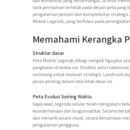
dan komunitas yang bersemangat, ia terus memika
tarik permainan terletak pada desain peta yang
pengalaman pemain dan kompleksitas strategis. 
Mobile Legends, yang berfokus pada peningkatan 
Memahami Kerangka Pe
Struktur dasar
Peta Mobile Legends dibagi menjadi tiga jalur ut
pangkalan di kedua sisi. Struktur peta tradision
seimbang untuk manuver strategis. Landmark se
peran penting dalam tata letak dasar ini.
Peta Evolusi Seiring Waktu
Sejak awal, legenda seluler telah mengalami be
kesederhanaan dan fungsionalitas. Selama bertah
dan menarik secara visual, secara bersamaan 
pengalaman pengguna.