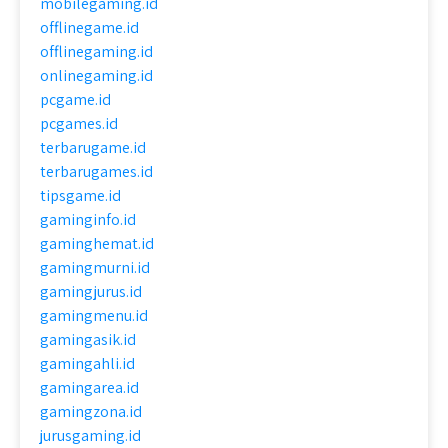
mobilegaming.id
offlinegame.id
offlinegaming.id
onlinegaming.id
pcgame.id
pcgames.id
terbarugame.id
terbarugames.id
tipsgame.id
gaminginfo.id
gaminghemat.id
gamingmurni.id
gamingjurus.id
gamingmenu.id
gamingasik.id
gamingahli.id
gamingarea.id
gamingzona.id
jurusgaming.id