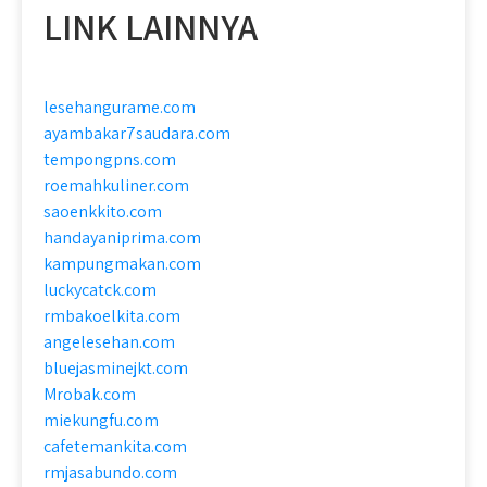
LINK LAINNYA
lesehangurame.com
ayambakar7saudara.com
tempongpns.com
roemahkuliner.com
saoenkkito.com
handayaniprima.com
kampungmakan.com
luckycatck.com
rmbakoelkita.com
angelesehan.com
bluejasminejkt.com
Mrobak.com
miekungfu.com
cafetemankita.com
rmjasabundo.com