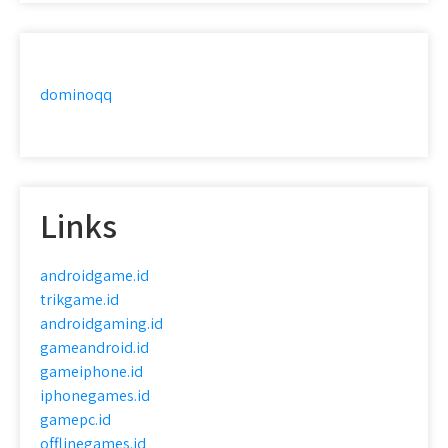
dominoqq
Links
androidgame.id
trikgame.id
androidgaming.id
gameandroid.id
gameiphone.id
iphonegames.id
gamepc.id
offlinegames.id