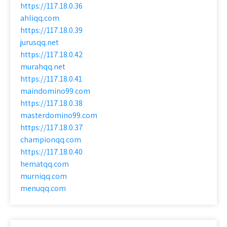
https://117.18.0.36
ahliqq.com
https://117.18.0.39
jurusqq.net
https://117.18.0.42
murahqq.net
https://117.18.0.41
maindomino99.com
https://117.18.0.38
masterdomino99.com
https://117.18.0.37
championqq.com
https://117.18.0.40
hematqq.com
murniqq.com
menuqq.com