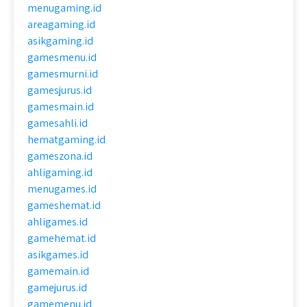
menugaming.id
areagaming.id
asikgaming.id
gamesmenu.id
gamesmurni.id
gamesjurus.id
gamesmain.id
gamesahli.id
hematgaming.id
gameszona.id
ahligaming.id
menugames.id
gameshemat.id
ahligames.id
gamehemat.id
asikgames.id
gamemain.id
gamejurus.id
gamemenu.id