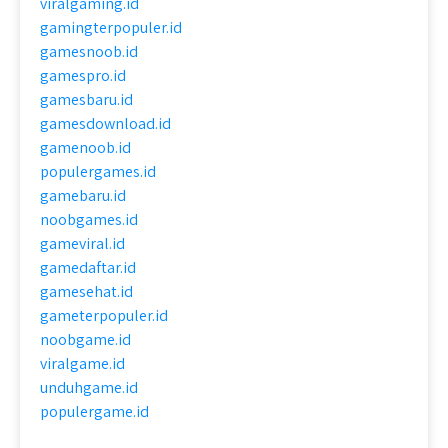
viralgaming.id
gamingterpopuler.id
gamesnoob.id
gamespro.id
gamesbaru.id
gamesdownload.id
gamenoob.id
populergames.id
gamebaru.id
noobgames.id
gameviral.id
gamedaftar.id
gamesehat.id
gameterpopuler.id
noobgame.id
viralgame.id
unduhgame.id
populergame.id