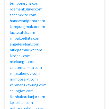
tempongpns.com
roemahkuliner.com
saoenkkito.com
handayaniprima.com
kampungmakan.com
luckycatck.com
rmbakoelkita.com
angelesehan.com
bluejasminejkt.com
Mrobak.com
miekungfu.com
cafetemankita.com
rmjasabundo.com
mimoosajkt.com
kembangkawung.com
chungiwa.com
ikanbakarcianjur.com
kpjisehat.com
mitrasehatklinik.com