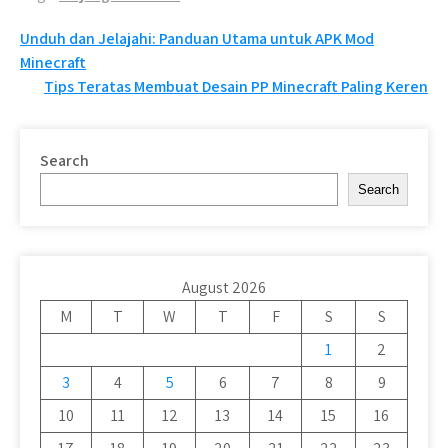
Post
Unduh dan Jelajahi: Panduan Utama untuk APK Mod
Minecraft
navigation
Tips Teratas Membuat Desain PP Minecraft Paling Keren
Search
Search
August 2026
M
T
W
T
F
S
S
1
2
3
4
5
6
7
8
9
10
11
12
13
14
15
16