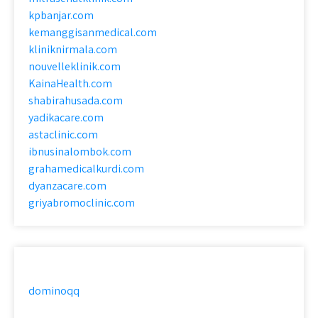
kpbanjar.com
kemanggisanmedical.com
kliniknirmala.com
nouvelleklinik.com
KainaHealth.com
shabirahusada.com
yadikacare.com
astaclinic.com
ibnusinalombok.com
grahamedicalkurdi.com
dyanzacare.com
griyabromoclinic.com
dominoqq