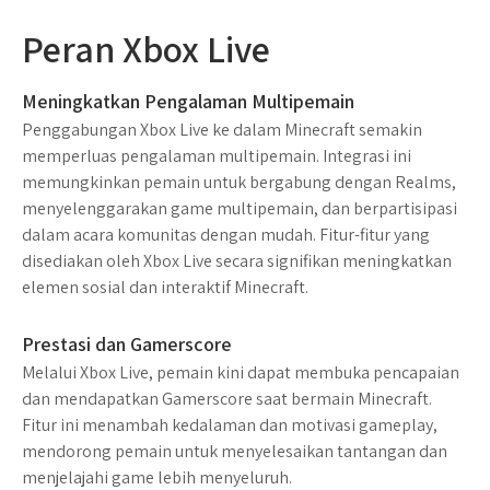
Peran Xbox Live
Meningkatkan Pengalaman Multipemain
Penggabungan Xbox Live ke dalam Minecraft semakin
memperluas pengalaman multipemain. Integrasi ini
memungkinkan pemain untuk bergabung dengan Realms,
menyelenggarakan game multipemain, dan berpartisipasi
dalam acara komunitas dengan mudah. Fitur-fitur yang
disediakan oleh Xbox Live secara signifikan meningkatkan
elemen sosial dan interaktif Minecraft.
Prestasi dan Gamerscore
Melalui Xbox Live, pemain kini dapat membuka pencapaian
dan mendapatkan Gamerscore saat bermain Minecraft.
Fitur ini menambah kedalaman dan motivasi gameplay,
mendorong pemain untuk menyelesaikan tantangan dan
menjelajahi game lebih menyeluruh.