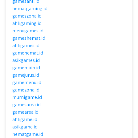
gamesahli.id
hematgaming.id
gameszona.id
ahligaming.id
menugames.id
gameshemat.id
ahligames.id
gamehemat.id
asikgames.id
gamemain.id
gamejurus.id
gamemenu.id
gamezona.id
murnigame.id
gamesarea.id
gamearea.id
ahligame.id
asikgame.id
hematgame.id