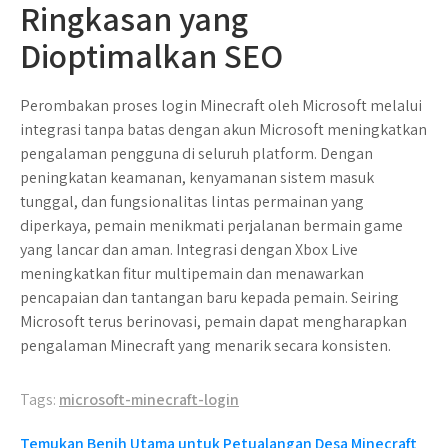
Ringkasan yang
Dioptimalkan SEO
Perombakan proses login Minecraft oleh Microsoft melalui
integrasi tanpa batas dengan akun Microsoft meningkatkan
pengalaman pengguna di seluruh platform. Dengan
peningkatan keamanan, kenyamanan sistem masuk
tunggal, dan fungsionalitas lintas permainan yang
diperkaya, pemain menikmati perjalanan bermain game
yang lancar dan aman. Integrasi dengan Xbox Live
meningkatkan fitur multipemain dan menawarkan
pencapaian dan tantangan baru kepada pemain. Seiring
Microsoft terus berinovasi, pemain dapat mengharapkan
pengalaman Minecraft yang menarik secara konsisten.
Tags:
microsoft-minecraft-login
Temukan Benih Utama untuk Petualangan Desa Minecraft