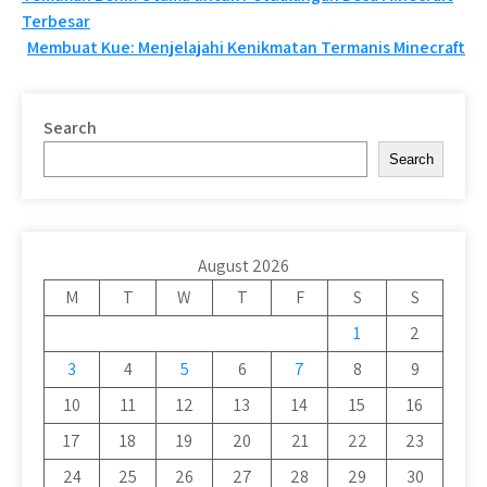
Post
Terbesar
navigation
Membuat Kue: Menjelajahi Kenikmatan Termanis Minecraft
Search
Search
August 2026
M
T
W
T
F
S
S
1
2
3
4
5
6
7
8
9
10
11
12
13
14
15
16
17
18
19
20
21
22
23
24
25
26
27
28
29
30