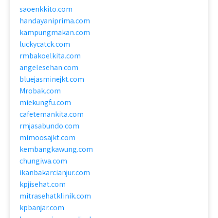
saoenkkito.com
handayaniprima.com
kampungmakan.com
luckycatck.com
rmbakoelkita.com
angelesehan.com
bluejasminejkt.com
Mrobak.com
miekungfu.com
cafetemankita.com
rmjasabundo.com
mimoosajkt.com
kembangkawung.com
chungiwa.com
ikanbakarcianjur.com
kpjisehat.com
mitrasehatklinik.com
kpbanjar.com