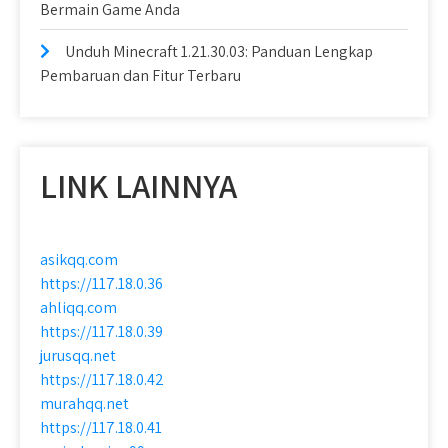
Bermain Game Anda
Unduh Minecraft 1.21.30.03: Panduan Lengkap
Pembaruan dan Fitur Terbaru
LINK LAINNYA
asikqq.com
https://117.18.0.36
ahliqq.com
https://117.18.0.39
jurusqq.net
https://117.18.0.42
murahqq.net
https://117.18.0.41