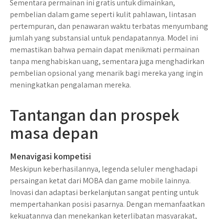
Sementara permainan ini gratis untuk dimainkan,
pembelian dalam game seperti kulit pahlawan, lintasan
pertempuran, dan penawaran waktu terbatas menyumbang
jumlah yang substansial untuk pendapatannya. Model ini
memastikan bahwa pemain dapat menikmati permainan
tanpa menghabiskan uang, sementara juga menghadirkan
pembelian opsional yang menarik bagi mereka yang ingin
meningkatkan pengalaman mereka.
Tantangan dan prospek
masa depan
Menavigasi kompetisi
Meskipun keberhasilannya, legenda seluler menghadapi
persaingan ketat dari MOBA dan game mobile lainnya.
Inovasi dan adaptasi berkelanjutan sangat penting untuk
mempertahankan posisi pasarnya. Dengan memanfaatkan
kekuatannya dan menekankan keterlibatan masyarakat,