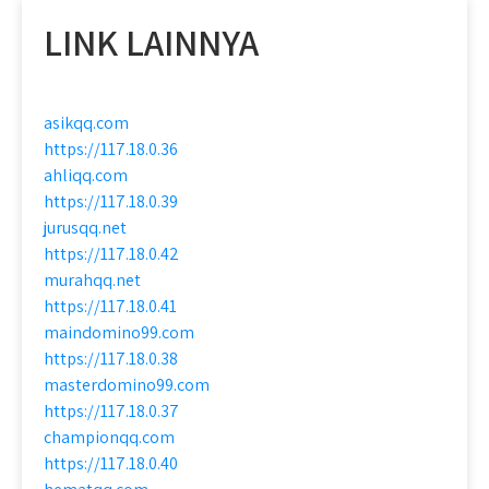
LINK LAINNYA
asikqq.com
https://117.18.0.36
ahliqq.com
https://117.18.0.39
jurusqq.net
https://117.18.0.42
murahqq.net
https://117.18.0.41
maindomino99.com
https://117.18.0.38
masterdomino99.com
https://117.18.0.37
championqq.com
https://117.18.0.40