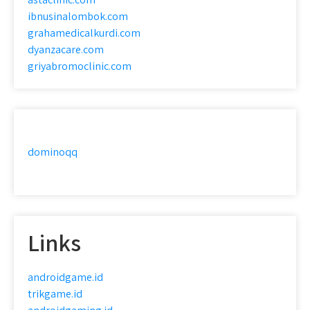
ibnusinalombok.com
grahamedicalkurdi.com
dyanzacare.com
griyabromoclinic.com
dominoqq
Links
androidgame.id
trikgame.id