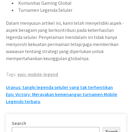
Komunitas Gaming Global
Turnamen Legenda Seluler
Dalam menyusun artikel ini, kami telah menyelidiki aspek -
aspek beragam yang berkontribusi pada keberhasilan
legenda seluler. Penyelaman mendalam ini tidak hanya
menyoroti kekuatan permainan tetapi juga memberikan
wawasan tentang strategi yang diperlukan untuk
mempertahankan keunggulan globalnya.
Tags:
epic-mobile-legend
Post
Uranus: tangki legenda seluler yang tak terhentikan
Epic Victory: Merayakan kemenangan turnamen Mobile
navigation
Legends terbaru
Search
Search