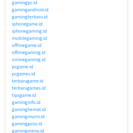
gamingpc.id
gamingandroid.id
gamingterbaru.id
iphonegame.id
iphonegaming.id
mobilegaming.id
offlinegame.id
offlinegaming.id
onlinegaming.id
pcgame.id
pcgames.id
terbarugame.id
terbarugames.id
tipsgame.id
gaminginfo.id
gaminghemat.id
gamingmurni.id
gamingjurus.id
gamingmenu.id