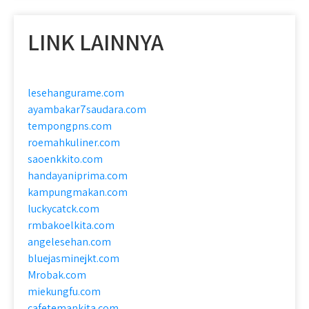
LINK LAINNYA
lesehangurame.com
ayambakar7saudara.com
tempongpns.com
roemahkuliner.com
saoenkkito.com
handayaniprima.com
kampungmakan.com
luckycatck.com
rmbakoelkita.com
angelesehan.com
bluejasminejkt.com
Mrobak.com
miekungfu.com
cafetemankita.com