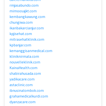
rmjasabundo.com
mimoosajkt.com
kembangkawung.com
chungiwa.com
ikanbakarcianjur.com
kpjisehat.com
mitrasehatklinik.com
kpbanjar.com
kemanggisanmedical.com
kliniknirmala.com
nouvelleklinik.com
KainaHealth.com
shabirahusada.com
yadikacare.com
astaclinic.com
ibnusinalombok.com
grahamedicalkurdi.com
dyanzacare.com