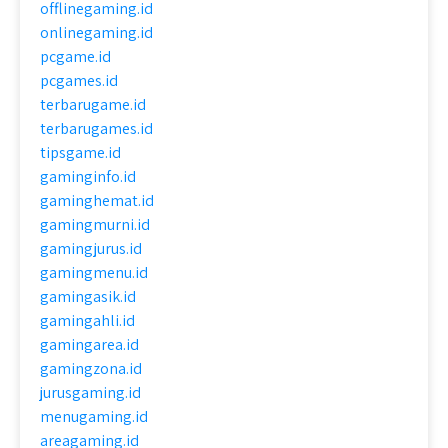
offlinegaming.id
onlinegaming.id
pcgame.id
pcgames.id
terbarugame.id
terbarugames.id
tipsgame.id
gaminginfo.id
gaminghemat.id
gamingmurni.id
gamingjurus.id
gamingmenu.id
gamingasik.id
gamingahli.id
gamingarea.id
gamingzona.id
jurusgaming.id
menugaming.id
areagaming.id