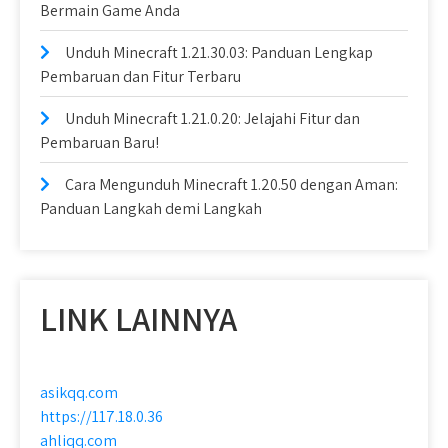
Bermain Game Anda
Unduh Minecraft 1.21.30.03: Panduan Lengkap
Pembaruan dan Fitur Terbaru
Unduh Minecraft 1.21.0.20: Jelajahi Fitur dan
Pembaruan Baru!
Cara Mengunduh Minecraft 1.20.50 dengan Aman:
Panduan Langkah demi Langkah
LINK LAINNYA
asikqq.com
https://117.18.0.36
ahliqq.com