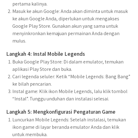
pertama kalinya.
Masuk ke akun Google
: Anda akan diminta untuk masuk
ke akun Google Anda, diperlukan untuk mengakses
Google Play Store. Gunakan akun yang sama untuk
menyinkronkan kemajuan permainan Anda dengan
mulus.
Langkah 4: Instal Mobile Legends
Buka Google Play Store
: Di dalam emulator, temukan
aplikasi Play Store dan buka.
Cari legenda seluler
: Ketik “Mobile Legends: Bang Bang”
ke bilah pencarian.
Instal game
: Klik ikon Mobile Legends, lalu klik tombol
“Instal”. Tunggu unduhan dan instalasi selesai.
Langkah 5: Mengkonfigurasi Pengaturan Game
Luncurkan Mobile Legends
: Setelah instalasi, temukan
ikon game di layar beranda emulator Anda dan klik
untuk membuka.