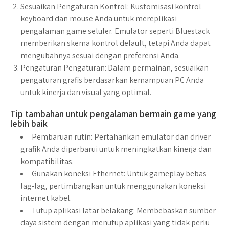
Sesuaikan Pengaturan Kontrol
: Kustomisasi kontrol
keyboard dan mouse Anda untuk mereplikasi
pengalaman game seluler. Emulator seperti Bluestack
memberikan skema kontrol default, tetapi Anda dapat
mengubahnya sesuai dengan preferensi Anda.
Pengaturan Pengaturan
: Dalam permainan, sesuaikan
pengaturan grafis berdasarkan kemampuan PC Anda
untuk kinerja dan visual yang optimal.
Tip tambahan untuk pengalaman bermain game yang
lebih baik
Pembaruan rutin
: Pertahankan emulator dan driver
grafik Anda diperbarui untuk meningkatkan kinerja dan
kompatibilitas.
Gunakan koneksi Ethernet
: Untuk gameplay bebas
lag-lag, pertimbangkan untuk menggunakan koneksi
internet kabel.
Tutup aplikasi latar belakang
: Membebaskan sumber
daya sistem dengan menutup aplikasi yang tidak perlu