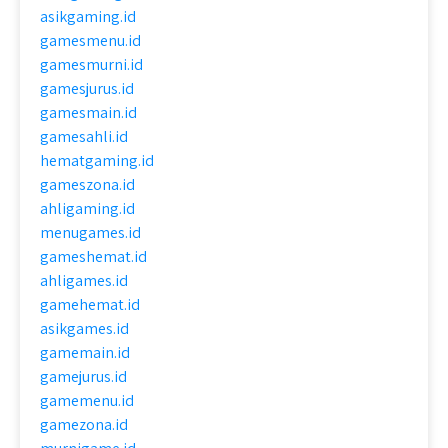
asikgaming.id
gamesmenu.id
gamesmurni.id
gamesjurus.id
gamesmain.id
gamesahli.id
hematgaming.id
gameszona.id
ahligaming.id
menugames.id
gameshemat.id
ahligames.id
gamehemat.id
asikgames.id
gamemain.id
gamejurus.id
gamemenu.id
gamezona.id