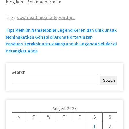
blog kami. Selamat bermain!
Tags:
download-mobile-legend-pc
Post
Tips Memilih Nama Mobile Legend Keren dan Unik untuk
Meningkatkan Gengsi di Arena Pertarungan
navigation
Panduan Terakhir untuk Mengunduh Legenda Seluler di
Perangkat Anda
Search
Search
August 2026
M
T
W
T
F
S
S
1
2