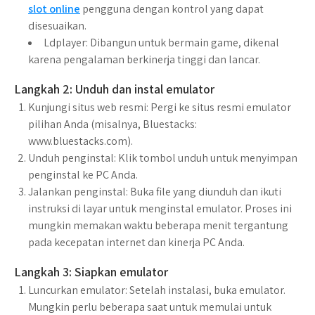
slot online
pengguna dengan kontrol yang dapat
disesuaikan.
Ldplayer
: Dibangun untuk bermain game, dikenal
karena pengalaman berkinerja tinggi dan lancar.
Langkah 2: Unduh dan instal emulator
Kunjungi situs web resmi
: Pergi ke situs resmi emulator
pilihan Anda (misalnya, Bluestacks:
www.bluestacks.com).
Unduh penginstal
: Klik tombol unduh untuk menyimpan
penginstal ke PC Anda.
Jalankan penginstal
: Buka file yang diunduh dan ikuti
instruksi di layar untuk menginstal emulator. Proses ini
mungkin memakan waktu beberapa menit tergantung
pada kecepatan internet dan kinerja PC Anda.
Langkah 3: Siapkan emulator
Luncurkan emulator
: Setelah instalasi, buka emulator.
Mungkin perlu beberapa saat untuk memulai untuk