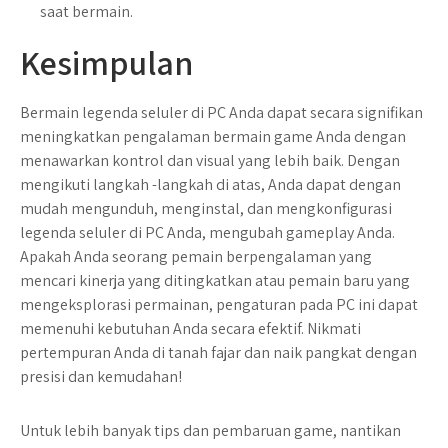
saat bermain.
Kesimpulan
Bermain legenda seluler di PC Anda dapat secara signifikan
meningkatkan pengalaman bermain game Anda dengan
menawarkan kontrol dan visual yang lebih baik. Dengan
mengikuti langkah -langkah di atas, Anda dapat dengan
mudah mengunduh, menginstal, dan mengkonfigurasi
legenda seluler di PC Anda, mengubah gameplay Anda.
Apakah Anda seorang pemain berpengalaman yang
mencari kinerja yang ditingkatkan atau pemain baru yang
mengeksplorasi permainan, pengaturan pada PC ini dapat
memenuhi kebutuhan Anda secara efektif. Nikmati
pertempuran Anda di tanah fajar dan naik pangkat dengan
presisi dan kemudahan!
Untuk lebih banyak tips dan pembaruan game, nantikan