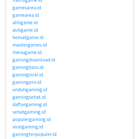
murnigame.id
gamesarea.id
gamearea.id
ahligame.id
asikgame.id
hematgame.id
mastergames.id
menugame.id
gamingdownload.id
gamingbaru.id
gamingviral.id
gamingpro.id
unduhgaming.id
gamingsehat.id
daftargaming.id
sehatgaming.id
populergaming.id
viralgaming.id
gamingterpopuler.id