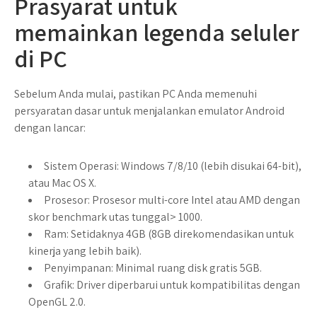
Prasyarat untuk
memainkan legenda seluler
di PC
Sebelum Anda mulai, pastikan PC Anda memenuhi
persyaratan dasar untuk menjalankan emulator Android
dengan lancar:
Sistem Operasi
: Windows 7/8/10 (lebih disukai 64-bit),
atau Mac OS X.
Prosesor
: Prosesor multi-core Intel atau AMD dengan
skor benchmark utas tunggal> 1000.
Ram
: Setidaknya 4GB (8GB direkomendasikan untuk
kinerja yang lebih baik).
Penyimpanan
: Minimal ruang disk gratis 5GB.
Grafik
: Driver diperbarui untuk kompatibilitas dengan
OpenGL 2.0.