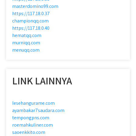
masterdomino99.com
https://117.18.0.37
championqq.com
https://117.18.0.40
hematqq.com
murniqq.com
menuqq.com
LINK LAINNYA
lesehangurame.com
ayambakar7saudara.com
tempongpns.com
roemahkuliner.com
saoenkkito.com