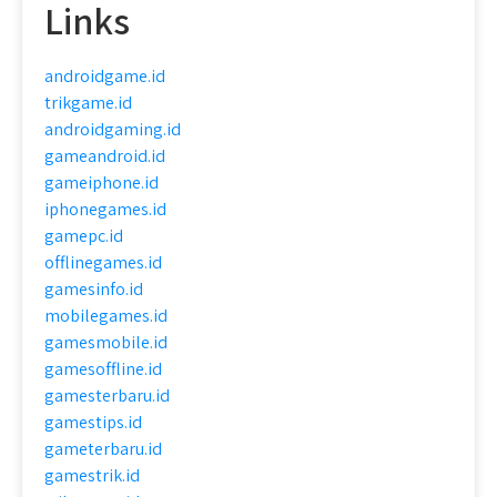
Links
androidgame.id
trikgame.id
androidgaming.id
gameandroid.id
gameiphone.id
iphonegames.id
gamepc.id
offlinegames.id
gamesinfo.id
mobilegames.id
gamesmobile.id
gamesoffline.id
gamesterbaru.id
gamestips.id
gameterbaru.id
gamestrik.id