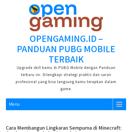
Skip
to
content
OPENGAMING.ID –
PANDUAN PUBG MOBILE
TERBAIK
Upgrade skill kamu di PUBG Mobile dengan Panduan
terbaru ini. Dilengkapi strategi praktis dan saran
profesional yang bisa langsung kamu terapkan dalam
game.
Menu
Cara Membangun Lingkaran Sempurna di Minecraft: