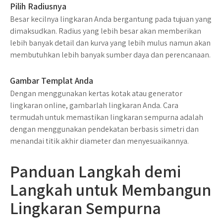
Pilih Radiusnya
Besar kecilnya lingkaran Anda bergantung pada tujuan yang
dimaksudkan. Radius yang lebih besar akan memberikan
lebih banyak detail dan kurva yang lebih mulus namun akan
membutuhkan lebih banyak sumber daya dan perencanaan.
Gambar Templat Anda
Dengan menggunakan kertas kotak atau generator
lingkaran online, gambarlah lingkaran Anda. Cara
termudah untuk memastikan lingkaran sempurna adalah
dengan menggunakan pendekatan berbasis simetri dan
menandai titik akhir diameter dan menyesuaikannya.
Panduan Langkah demi
Langkah untuk Membangun
Lingkaran Sempurna