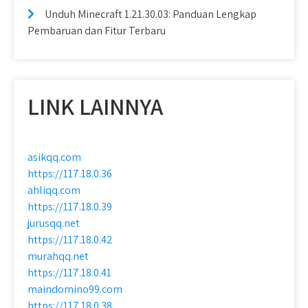
Unduh Minecraft 1.21.30.03: Panduan Lengkap
Pembaruan dan Fitur Terbaru
LINK LAINNYA
asikqq.com
https://117.18.0.36
ahliqq.com
https://117.18.0.39
jurusqq.net
https://117.18.0.42
murahqq.net
https://117.18.0.41
maindomino99.com
https://117.18.0.38