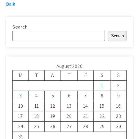
Baik
Search
Search
August 2026
M
T
W
T
F
S
S
1
2
3
4
5
6
7
8
9
10
11
12
13
14
15
16
17
18
19
20
21
22
23
24
25
26
27
28
29
30
31