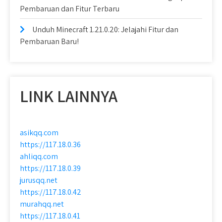
Pembaruan dan Fitur Terbaru
Unduh Minecraft 1.21.0.20: Jelajahi Fitur dan
Pembaruan Baru!
LINK LAINNYA
asikqq.com
https://117.18.0.36
ahliqq.com
https://117.18.0.39
jurusqq.net
https://117.18.0.42
murahqq.net
https://117.18.0.41