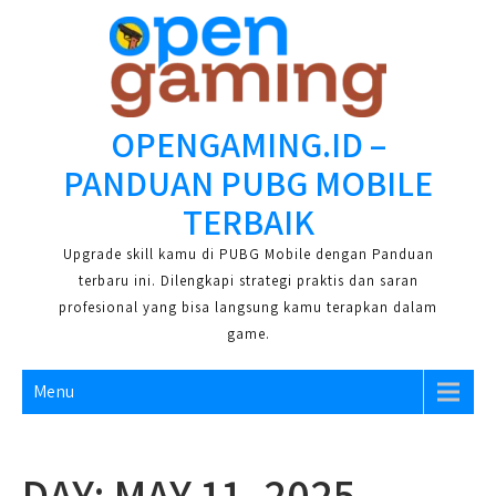
Skip
to
content
OPENGAMING.ID –
PANDUAN PUBG MOBILE
TERBAIK
Upgrade skill kamu di PUBG Mobile dengan Panduan
terbaru ini. Dilengkapi strategi praktis dan saran
profesional yang bisa langsung kamu terapkan dalam
game.
Menu
DAY:
MAY 11, 2025