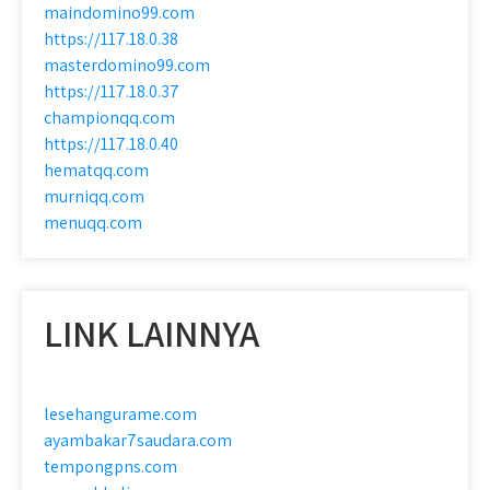
maindomino99.com
https://117.18.0.38
masterdomino99.com
https://117.18.0.37
championqq.com
https://117.18.0.40
hematqq.com
murniqq.com
menuqq.com
LINK LAINNYA
lesehangurame.com
ayambakar7saudara.com
tempongpns.com