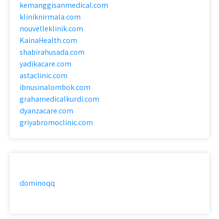
kemanggisanmedical.com
kliniknirmala.com
nouvelleklinik.com
KainaHealth.com
shabirahusada.com
yadikacare.com
astaclinic.com
ibnusinalombok.com
grahamedicalkurdi.com
dyanzacare.com
griyabromoclinic.com
dominoqq