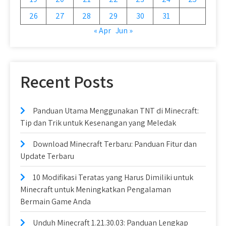
26
27
28
29
30
31
« Apr
Jun »
Recent Posts
Panduan Utama Menggunakan TNT di Minecraft:
Tip dan Trik untuk Kesenangan yang Meledak
Download Minecraft Terbaru: Panduan Fitur dan
Update Terbaru
10 Modifikasi Teratas yang Harus Dimiliki untuk
Minecraft untuk Meningkatkan Pengalaman
Bermain Game Anda
Unduh Minecraft 1.21.30.03: Panduan Lengkap