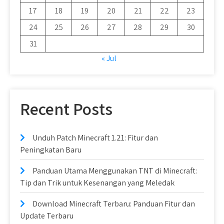
17
18
19
20
21
22
23
24
25
26
27
28
29
30
31
« Jul
Recent Posts
Unduh Patch Minecraft 1.21: Fitur dan
Peningkatan Baru
Panduan Utama Menggunakan TNT di Minecraft:
Tip dan Trik untuk Kesenangan yang Meledak
Download Minecraft Terbaru: Panduan Fitur dan
Update Terbaru