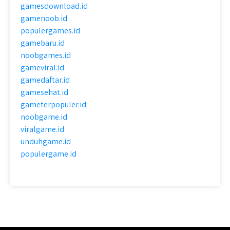
gamesdownload.id
gamenoob.id
populergames.id
gamebaru.id
noobgames.id
gameviral.id
gamedaftar.id
gamesehat.id
gameterpopuler.id
noobgame.id
viralgame.id
unduhgame.id
populergame.id