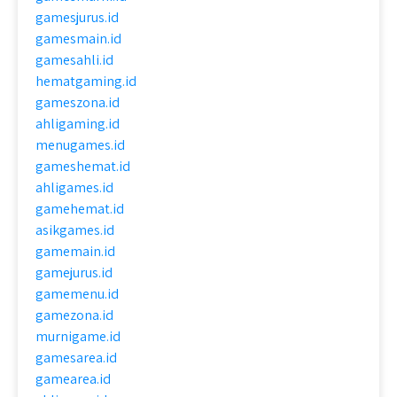
gamesjurus.id
gamesmain.id
gamesahli.id
hematgaming.id
gameszona.id
ahligaming.id
menugames.id
gameshemat.id
ahligames.id
gamehemat.id
asikgames.id
gamemain.id
gamejurus.id
gamemenu.id
gamezona.id
murnigame.id
gamesarea.id
gamearea.id