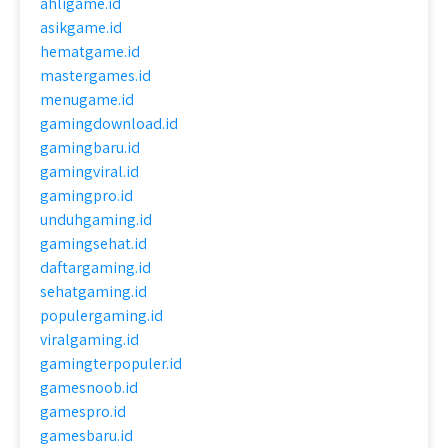
ahligame.id
asikgame.id
hematgame.id
mastergames.id
menugame.id
gamingdownload.id
gamingbaru.id
gamingviral.id
gamingpro.id
unduhgaming.id
gamingsehat.id
daftargaming.id
sehatgaming.id
populergaming.id
viralgaming.id
gamingterpopuler.id
gamesnoob.id
gamespro.id
gamesbaru.id