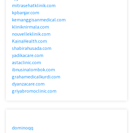
mitrasehatklinik.com
kpbanjar.com
kemanggisanmedical.com
kliniknirmala.com
nouvelleklinik.com
KainaHealth.com
shabirahusada.com
yadikacare.com
astaclinic.com
ibnusinalombok.com
grahamedicalkurdi.com
dyanzacare.com
griyabromoclinic.com
dominoqq