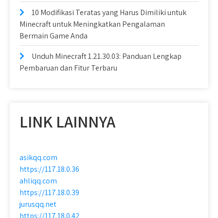
10 Modifikasi Teratas yang Harus Dimiliki untuk
Minecraft untuk Meningkatkan Pengalaman
Bermain Game Anda
Unduh Minecraft 1.21.30.03: Panduan Lengkap
Pembaruan dan Fitur Terbaru
LINK LAINNYA
asikqq.com
https://117.18.0.36
ahliqq.com
https://117.18.0.39
jurusqq.net
https://117.18.0.42