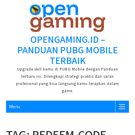
Skip
to
content
OPENGAMING.ID –
PANDUAN PUBG MOBILE
TERBAIK
Upgrade skill kamu di PUBG Mobile dengan Panduan
terbaru ini. Dilengkapi strategi praktis dan saran
profesional yang bisa langsung kamu terapkan dalam
game.
Menu
TAG:
REDEEM-CODE-