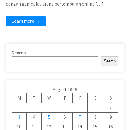
dengan gameplay arena pertempuran online […]
Learn more →
Search
Search
August 2026
M
T
W
T
F
S
S
1
2
3
4
5
6
7
8
9
10
11
12
13
14
15
16