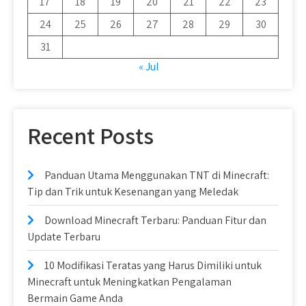
17
18
19
20
21
22
23
24
25
26
27
28
29
30
31
« Jul
Recent Posts
Panduan Utama Menggunakan TNT di Minecraft:
Tip dan Trik untuk Kesenangan yang Meledak
Download Minecraft Terbaru: Panduan Fitur dan
Update Terbaru
10 Modifikasi Teratas yang Harus Dimiliki untuk
Minecraft untuk Meningkatkan Pengalaman
Bermain Game Anda