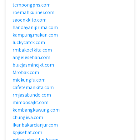
tempongpns.com
roemahkuliner.com
saoenkkito.com
handayaniprima.com
kampungmakan.com
luckycatck.com
rmbakoelkita.com
angelesehan.com
bluejasminejkt.com
Mrobak.com
miekungfu.com
cafetemankita.com
rmjasabundo.com
mimoosajkt.com
kembangkawung.com
chungiwa.com
ikanbakarcianjur.com
kpjisehat.com
mitrasehatklinik.com