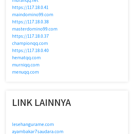
murahqq.net
https://117.18.0.41
maindomino99.com
https://117.18.0.38
masterdomino99.com
https://117.18.0.37
championqq.com
https://117.18.0.40
hematqq.com
murniqq.com
menuqq.com
LINK LAINNYA
lesehangurame.com
ayambakar7saudara.com