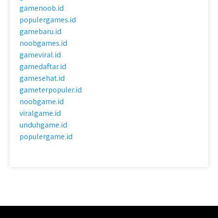
gamenoob.id
populergames.id
gamebaru.id
noobgames.id
gameviral.id
gamedaftar.id
gamesehat.id
gameterpopuler.id
noobgame.id
viralgame.id
unduhgame.id
populergame.id