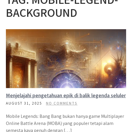
BACKGROUND
Menjelajahi pengetahuan epik di balik legenda seluler
AUGUST 31, 2025
NO COMMENTS
Mobile Legends: Bang Bang bukan hanya game Multiplayer
Online Battle Arena (MOBA) yang populer tetapi alam
semesta kaya penuh dengan […]