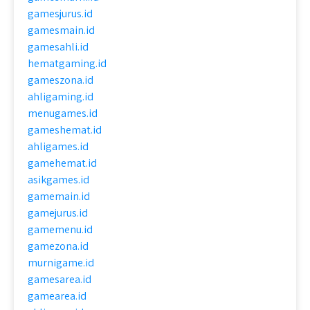
gamesjurus.id
gamesmain.id
gamesahli.id
hematgaming.id
gameszona.id
ahligaming.id
menugames.id
gameshemat.id
ahligames.id
gamehemat.id
asikgames.id
gamemain.id
gamejurus.id
gamemenu.id
gamezona.id
murnigame.id
gamesarea.id
gamearea.id