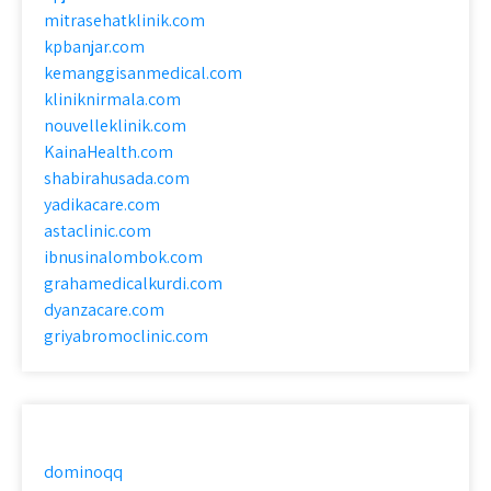
mitrasehatklinik.com
kpbanjar.com
kemanggisanmedical.com
kliniknirmala.com
nouvelleklinik.com
KainaHealth.com
shabirahusada.com
yadikacare.com
astaclinic.com
ibnusinalombok.com
grahamedicalkurdi.com
dyanzacare.com
griyabromoclinic.com
dominoqq