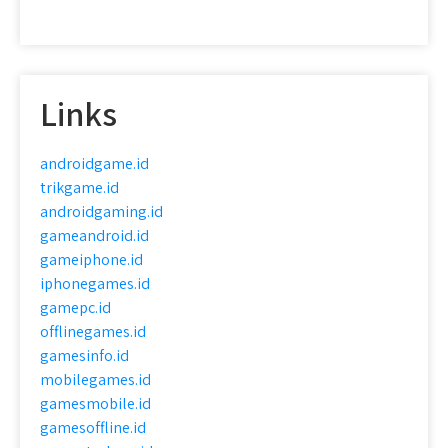
Links
androidgame.id
trikgame.id
androidgaming.id
gameandroid.id
gameiphone.id
iphonegames.id
gamepc.id
offlinegames.id
gamesinfo.id
mobilegames.id
gamesmobile.id
gamesoffline.id