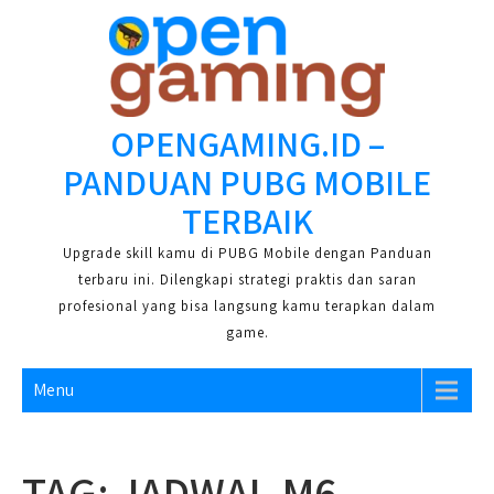
Skip
to
content
OPENGAMING.ID –
PANDUAN PUBG MOBILE
TERBAIK
Upgrade skill kamu di PUBG Mobile dengan Panduan
terbaru ini. Dilengkapi strategi praktis dan saran
profesional yang bisa langsung kamu terapkan dalam
game.
Menu
TAG:
JADWAL-M6-