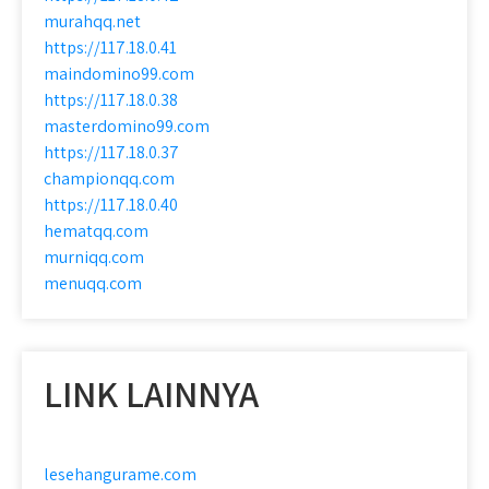
murahqq.net
https://117.18.0.41
maindomino99.com
https://117.18.0.38
masterdomino99.com
https://117.18.0.37
championqq.com
https://117.18.0.40
hematqq.com
murniqq.com
menuqq.com
LINK LAINNYA
lesehangurame.com