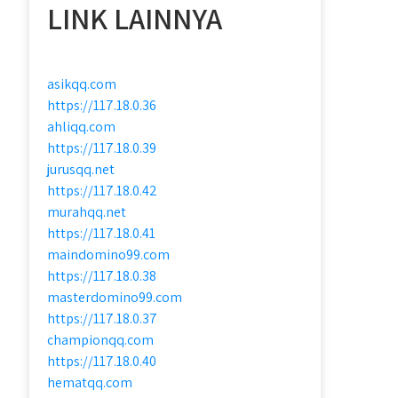
LINK LAINNYA
asikqq.com
https://117.18.0.36
ahliqq.com
https://117.18.0.39
jurusqq.net
https://117.18.0.42
murahqq.net
https://117.18.0.41
maindomino99.com
https://117.18.0.38
masterdomino99.com
https://117.18.0.37
championqq.com
https://117.18.0.40
hematqq.com