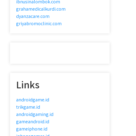
ibnusinalombok.com
grahamedicalkurdi.com
dyanzacare.com
griyabromoclinic.com
Links
androidgame.id
trikgame.id
androidgaming.id
gameandroid.id
gameiphone.id