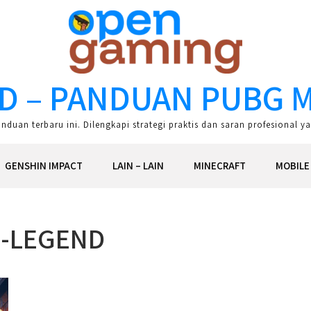
D – PANDUAN PUBG M
duan terbaru ini. Dilengkapi strategi praktis dan saran profesional
GENSHIN IMPACT
LAIN – LAIN
MINECRAFT
MOBILE
E-LEGEND