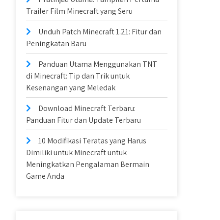
Trailer Film Minecraft yang Seru
Unduh Patch Minecraft 1.21: Fitur dan
Peningkatan Baru
Panduan Utama Menggunakan TNT
di Minecraft: Tip dan Trik untuk
Kesenangan yang Meledak
Download Minecraft Terbaru:
Panduan Fitur dan Update Terbaru
10 Modifikasi Teratas yang Harus
Dimiliki untuk Minecraft untuk
Meningkatkan Pengalaman Bermain
Game Anda