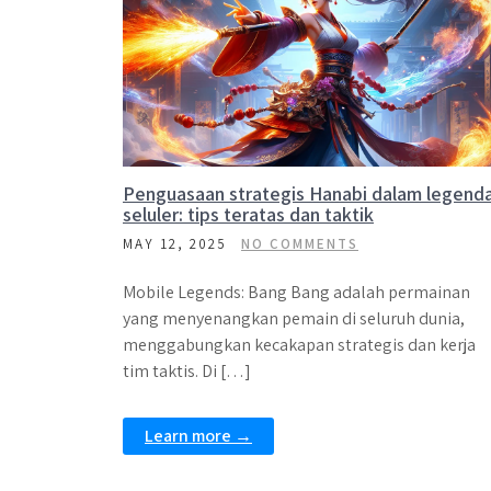
Penguasaan strategis Hanabi dalam legend
seluler: tips teratas dan taktik
MAY 12, 2025
NO COMMENTS
Mobile Legends: Bang Bang adalah permainan
yang menyenangkan pemain di seluruh dunia,
menggabungkan kecakapan strategis dan kerja
tim taktis. Di […]
Learn more →