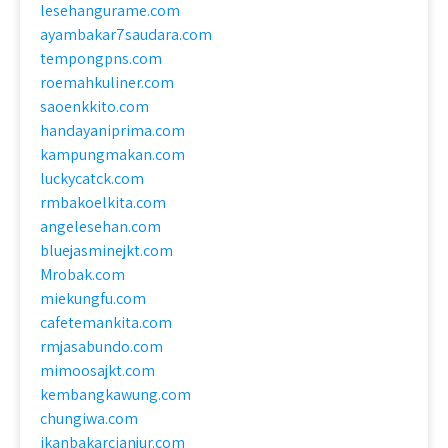
lesehangurame.com
ayambakar7saudara.com
tempongpns.com
roemahkuliner.com
saoenkkito.com
handayaniprima.com
kampungmakan.com
luckycatck.com
rmbakoelkita.com
angelesehan.com
bluejasminejkt.com
Mrobak.com
miekungfu.com
cafetemankita.com
rmjasabundo.com
mimoosajkt.com
kembangkawung.com
chungiwa.com
ikanbakarcianjur.com