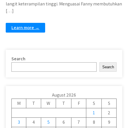
langit keterampilan tinggi. Menguasai Fanny membutuhkan
[…]
Learn more →
Search
Search
August 2026
M
T
W
T
F
S
S
1
2
3
4
5
6
7
8
9