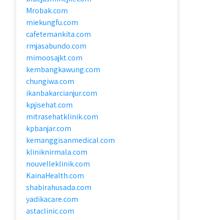
Mrobak.com
miekungfu.com
cafetemankita.com
rmjasabundo.com
mimoosajkt.com
kembangkawung.com
chungiwa.com
ikanbakarcianjur.com
kpjisehat.com
mitrasehatklinik.com
kpbanjar.com
kemanggisanmedical.com
kliniknirmala.com
nouvelleklinik.com
KainaHealth.com
shabirahusada.com
yadikacare.com
astaclinic.com