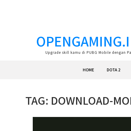
Skip
to
content
OPENGAMING.I
Upgrade skill kamu di PUBG Mobile dengan Pan
HOME
DOTA 2
TAG:
DOWNLOAD-MOB