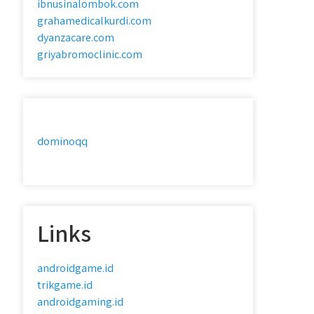
ibnusinalombok.com
grahamedicalkurdi.com
dyanzacare.com
griyabromoclinic.com
dominoqq
Links
androidgame.id
trikgame.id
androidgaming.id