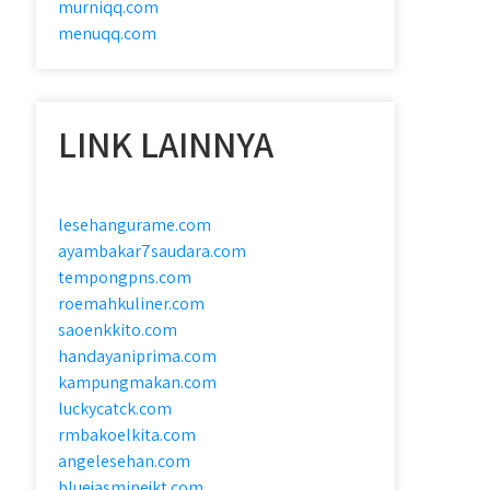
murniqq.com
menuqq.com
LINK LAINNYA
lesehangurame.com
ayambakar7saudara.com
tempongpns.com
roemahkuliner.com
saoenkkito.com
handayaniprima.com
kampungmakan.com
luckycatck.com
rmbakoelkita.com
angelesehan.com
bluejasminejkt.com