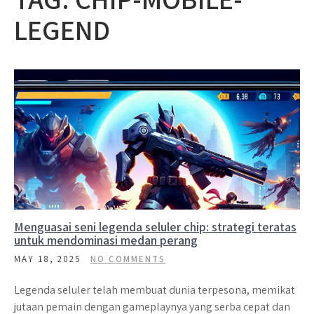
LEGEND
Menguasai seni legenda seluler chip: strategi teratas
untuk mendominasi medan perang
MAY 18, 2025
NO COMMENTS
Legenda seluler telah membuat dunia terpesona, memikat
jutaan pemain dengan gameplaynya yang serba cepat dan