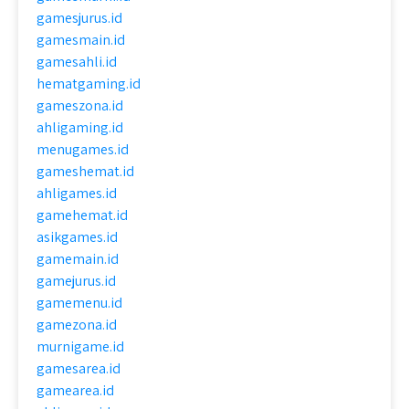
gamesjurus.id
gamesmain.id
gamesahli.id
hematgaming.id
gameszona.id
ahligaming.id
menugames.id
gameshemat.id
ahligames.id
gamehemat.id
asikgames.id
gamemain.id
gamejurus.id
gamemenu.id
gamezona.id
murnigame.id
gamesarea.id
gamearea.id