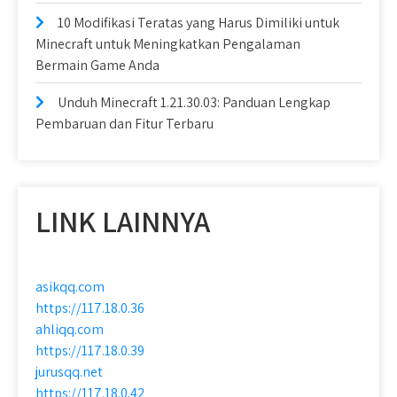
10 Modifikasi Teratas yang Harus Dimiliki untuk
Minecraft untuk Meningkatkan Pengalaman
Bermain Game Anda
Unduh Minecraft 1.21.30.03: Panduan Lengkap
Pembaruan dan Fitur Terbaru
LINK LAINNYA
asikqq.com
https://117.18.0.36
ahliqq.com
https://117.18.0.39
jurusqq.net
https://117.18.0.42