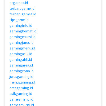
pcgames.id
terbarugame.id
terbarugames.id
tipsgame.id
gaminginfo.id
gaminghemat.id
gamingmurni.id
gamingjurus.id
gamingmenu.id
gamingasik.id
gamingahli.id
gamingarea.id
gamingzona.id
jurusgaming.id
menugaming.id
areagaming.id
asikgaming.id
gamesmenu.id
gamesmurni.id