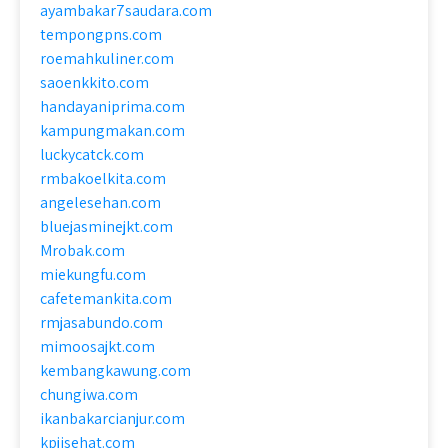
ayambakar7saudara.com
tempongpns.com
roemahkuliner.com
saoenkkito.com
handayaniprima.com
kampungmakan.com
luckycatck.com
rmbakoelkita.com
angelesehan.com
bluejasminejkt.com
Mrobak.com
miekungfu.com
cafetemankita.com
rmjasabundo.com
mimoosajkt.com
kembangkawung.com
chungiwa.com
ikanbakarcianjur.com
kpjisehat.com