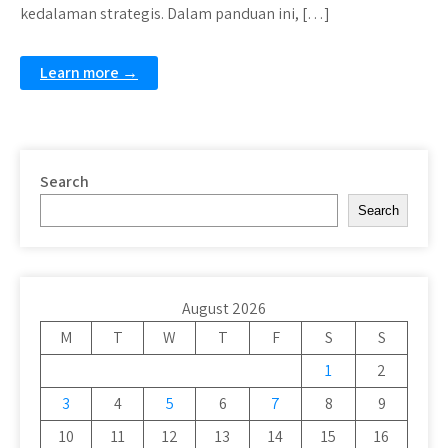
kedalaman strategis. Dalam panduan ini, […]
Learn more →
Search
Search
August 2026
M
T
W
T
F
S
S
1
2
3
4
5
6
7
8
9
10
11
12
13
14
15
16