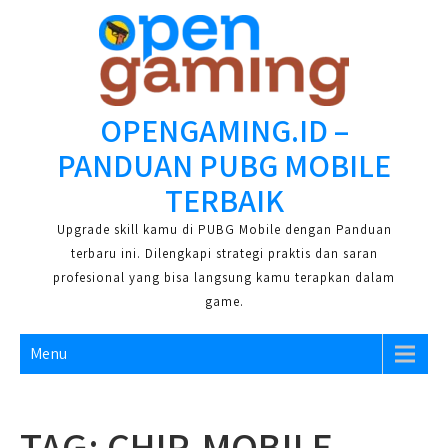
Skip
to
content
OPENGAMING.ID –
PANDUAN PUBG MOBILE
TERBAIK
Upgrade skill kamu di PUBG Mobile dengan Panduan
terbaru ini. Dilengkapi strategi praktis dan saran
profesional yang bisa langsung kamu terapkan dalam
game.
Menu
TAG:
CHIP-MOBILE-