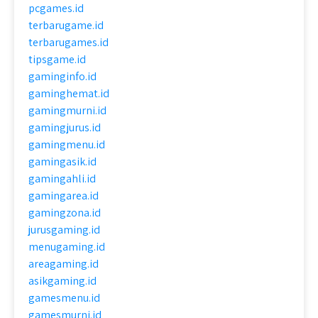
pcgames.id
terbarugame.id
terbarugames.id
tipsgame.id
gaminginfo.id
gaminghemat.id
gamingmurni.id
gamingjurus.id
gamingmenu.id
gamingasik.id
gamingahli.id
gamingarea.id
gamingzona.id
jurusgaming.id
menugaming.id
areagaming.id
asikgaming.id
gamesmenu.id
gamesmurni.id