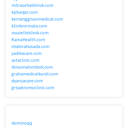
mitrasehatklinik.com
kpbanjar.com
kemanggisanmedical.com
kliniknirmala.com
nouvelleklinik.com
KainaHealth.com
shabirahusada.com
yadikacare.com
astaclinic.com
ibnusinalombok.com
grahamedicalkurdi.com
dyanzacare.com
griyabromoclinic.com
dominoqq