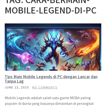
MOBILE-LEGEND-DI-PC
Tips Main Mobile Legends di PC dengan Lancar dan
Tanpa Lag
JUNE 13, 2025
NO COMMENTS
Mobile Legends adalah salah satu game MOBA paling
populer di dunia yang biasanya dimainkan di perangkat